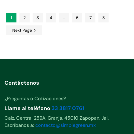
1
2
3
4
…
6
7
8
Next Page
Contáctenos
¿Preguntas o Cotizaciones?
Llame al teléfono
33 3817 0761
Calz. Central 259A, Granja, 45010 Zapopan, Jal.
Escríbanos a:
contacto@simplegreen.mx