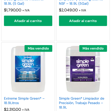
18.9L (5 Gal)
NSF – 18.9L (5Gal)
nimo
ximo
$
1,790.00
$
2,049.00
+ IVA
+ IVA
Añadir al carrito
Añadir al carrito
Más vendido
Más vendido
Extreme Simple Green® –
Simple Green® Limpiador de
18.9Litros
Precisión, Trabajo Pesado –
18.9L
$
2,310.00
+ IVA