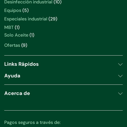
10
Desinfección industrial
10
productos
5
Equipos
5
productos
29
Especiales industrial
29
productos
1
MBT
1
producto
1
Solo Aceite
1
producto
9
Ofertas
9
productos
Links Rápidos
Ayuda
Acerca de
Pagos seguros a través de: