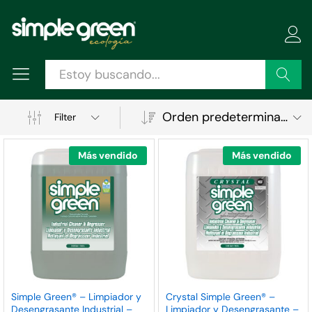
Buscar
Orden predeterminado
Filter
Más vendido
Más vendido
ecio
ecio
Simple Green® – Limpiador y
Crystal Simple Green® –
Desengrasante Industrial –
Limpiador y Desengrasante –