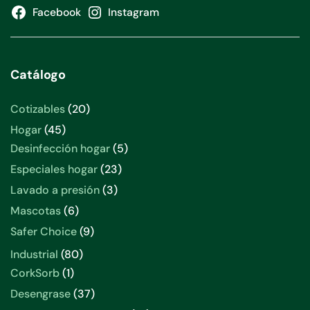
Facebook
Instagram
Catálogo
20
Cotizables
20
productos
45
Hogar
45
productos
5
Desinfección hogar
5
productos
23
Especiales hogar
23
productos
3
Lavado a presión
3
productos
6
Mascotas
6
productos
9
Safer Choice
9
productos
80
Industrial
80
productos
1
CorkSorb
1
producto
37
Desengrase
37
productos