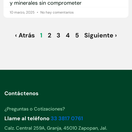
y minerales sin comprometer
10 marzo, 2025
No hay comentarios
‹ Atrás
1
2
3
4
5
Siguiente ›
Contáctenos
¿Preguntas o Cotizaciones?
Llame al teléfono
33 3817 0761
Calz. Central 259A, Granja, 45010 Zapopan, Jal.