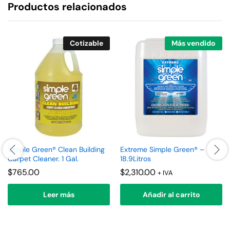
Productos relacionados
Cotizable
Más vendido
Simple Green® Clean Building
Extreme Simple Green® –
Carpet Cleaner. 1 Gal.
18.9Litros
$
765.00
$
2,310.00
+ IVA
Leer más
Añadir al carrito