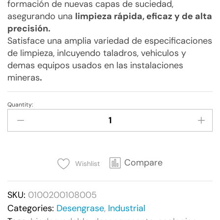
formación de nuevas capas de suciedad,
asegurando una
limpieza rápida, eficaz y de alta
precisión.
Satisface una amplia variedad de especificaciones
de limpieza, inlcuyendo taladros, vehiculos y
demas equipos usados en las instalaciones
mineras
.
Quantity:
Simple
Green®
Mine
Cleaner
-
Compare
Wishlist
18.9L
(5Gal)
SKU:
0100200108005
quantity
Categories:
Desengrase
,
Industrial