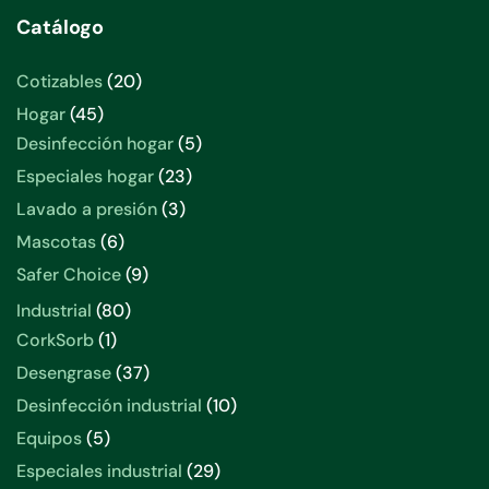
Catálogo
20
Cotizables
20
productos
45
Hogar
45
productos
5
Desinfección hogar
5
productos
23
Especiales hogar
23
productos
3
Lavado a presión
3
productos
6
Mascotas
6
productos
9
Safer Choice
9
productos
80
Industrial
80
productos
1
CorkSorb
1
producto
37
Desengrase
37
productos
10
Desinfección industrial
10
productos
5
Equipos
5
productos
29
Especiales industrial
29