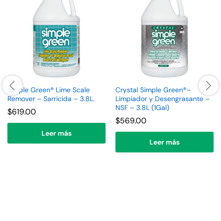
Simple Green® Lime Scale
Crystal Simple Green®–
Remover – Sarricida – 3.8L.
Limpiador y Desengrasante –
NSF – 3.8L (1Gal)
$
619.00
$
569.00
Leer más
Leer más