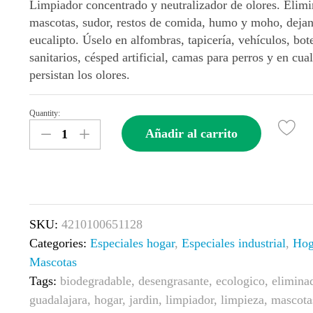
Limpiador concentrado y neutralizador de olores. Elimi
mascotas, sudor, restos de comida, humo y moho, deja
eucalipto. Úselo en alfombras, tapicería, vehículos, bot
sanitarios, césped artificial, camas para perros y en cua
persistan los olores.
Quantity:
Eliminador
Añadir al carrito
de
Olores
Simple
Green®
Pro
SKU:
4210100651128
–
Categories:
Especiales hogar
,
Especiales industrial
,
Hog
Eucalipto
Mascotas
quantity
Tags:
biodegradable
,
desengrasante
,
ecologico
,
eliminad
guadalajara
,
hogar
,
jardin
,
limpiador
,
limpieza
,
mascota