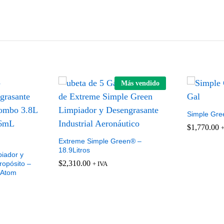
Más vendido
Simple Gre
$
$
1,770.00
1,770.00
+
Extreme Simple Green® –
18.9Litros
iador y
$
$
2,310.00
2,310.00
ropósito –
+ IVA
 Atom