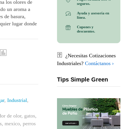
na los olores de
seguros.
ndo un aroma a
Ayuda y asesoría en
es de basura,
línea.
lquier lugar donde
Cupones y
descuentos.
¿Necesitas Cotizaciones
Industriales?
Contáctanos ›
Tips Simple Green
ar
,
Industrial
,
or de olor
,
gatos
,
s
,
mexico
,
perros