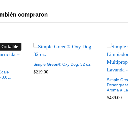
también compraron
Cotizable
Simple Green® Oxy Dog. 32 oz.
$
$
219.00
219.00
Scale
 3.8L.
Simple Gre
Desengrasan
Aroma a La
$
$
489.00
489.00