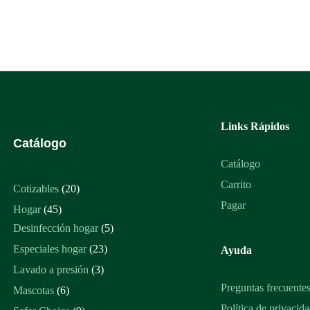
Links Rápidos
Catálogo
Catálogo
Carrito
20
Cotizables
20
productos
Pagar
45
Hogar
45
productos
5
Desinfección hogar
5
productos
23
Especiales hogar
23
Ayuda
productos
3
Lavado a presión
3
productos
Preguntas frecuente
6
Mascotas
6
productos
Política de privacid