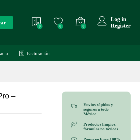
Añadir al carrito
$
499.00
Log in
car
Register
0
0
0
acto
Facturación
Pro –
Envíos rápidos y
seguros a todo
México.
Productos limpios,
fórmulas no tóxicas.
Pagos en línea 100%