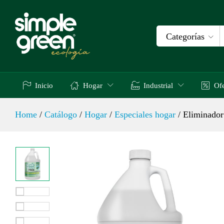
Eliminador de Olores Simple Green® P
Descripción
Especificaciones
Valoracion
Categorías
Inicio
Hogar
Industrial
Ofe
Home
/
Catálogo
/
Hogar
/
Especiales hogar
/
Eliminador