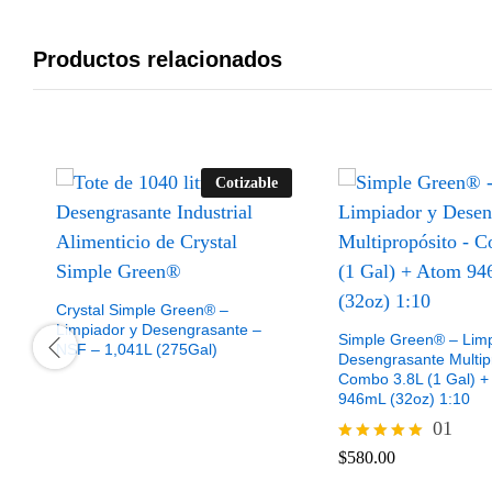
Productos relacionados
Cotizable
Crystal Simple Green® –
Limpiador y Desengrasante –
Simple Green® – Limp
NSF – 1,041L (275Gal)
Desengrasante Multip
Combo 3.8L (1 Gal) +
946mL (32oz) 1:10
01
$
580.00
Valorado
$
580.00
con
5.00