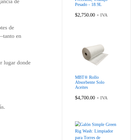
gancia de
Pesado - 18.9L
$
2,750.00
+ IVA
otes de
 —tanto en
er lugar donde
MBT® Rollo
Absorbente Solo
Aceites
$
4,700.00
+ IVA
ás.