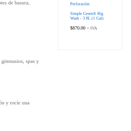
tes de basura,
Simple Green® Rig
Wash - 3.8L (1 Gal)
$
870.00
+ IVA
, gimnasios, spas y
ón y rocíe una