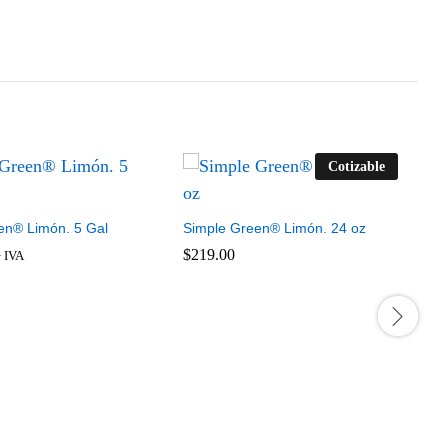
Cotizable
en® Limón. 5 Gal
Simple Green® Limón. 24 oz
$
$
219.00
219.00
S
 IVA
R
9
$
$