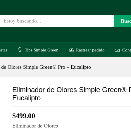
ro – Eucalipto
es (0)
Bus
rtas
Tips Simple Green
Rastrear pedido
Cont
 de Olores Simple Green® Pro – Eucalipto
Eliminador de Olores Simple Green® 
Eucalipto
$
499.00
Eliminador de Olores