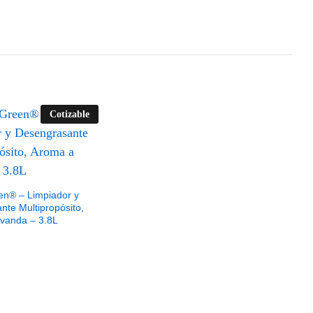
Cotizable
en® – Limpiador y
te Multipropósito,
vanda – 3.8L