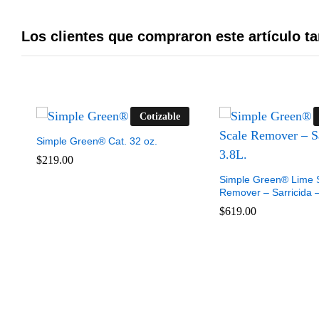
Los clientes que compraron este artículo 
Cotizable
Simple Green® Cat. 32 oz.
$
$
219.00
219.00
Simple Green® Lime 
Remover – Sarricida –
$
$
619.00
619.00