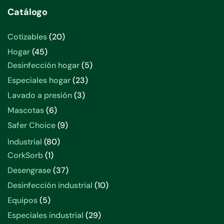
Catálogo
20
Cotizables
20
productos
45
Hogar
45
productos
5
Desinfección hogar
5
productos
23
Especiales hogar
23
productos
3
Lavado a presión
3
productos
6
Mascotas
6
productos
9
Safer Choice
9
productos
80
Industrial
80
productos
1
CorkSorb
1
producto
37
Desengrase
37
productos
10
Desinfección industrial
10
productos
5
Equipos
5
productos
29
Especiales industrial
29