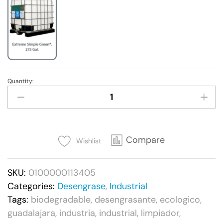
Quantity:
Extreme
Simple
Green®
-
18.9Litros
Compare
Wishlist
quantity
SKU:
0100000113405
Categories:
Desengrase
,
Industrial
Tags:
biodegradable
,
desengrasante
,
ecologico
,
guadalajara
,
industria
,
industrial
,
limpiador
,