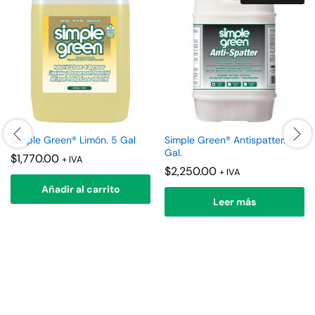
Simple Green® Limón. 5 Gal
Simple Green® Antispatter. 5
Gal.
$
1,770.00
+ IVA
$
2,250.00
+ IVA
Añadir al carrito
Leer más