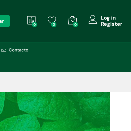
Log in
ar
Register
0
0
0
Contacto