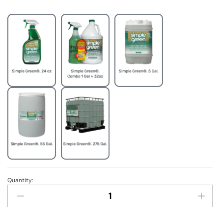
Quantity:
Simple
Green®
-