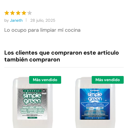
by
Janeth
28 julio, 2025
Valorado
con
4
Lo ocupo para limpiar mí cocina
de 5
Los clientes que compraron este artículo
también compraron
Más vendido
Más vendido