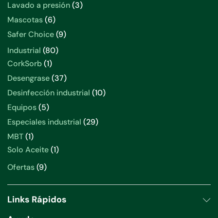
productos
3
Lavado a presión
3
productos
6
Mascotas
6
productos
9
Safer Choice
9
productos
80
Industrial
80
productos
1
CorkSorb
1
producto
37
Desengrase
37
productos
10
Desinfección industrial
10
productos
5
Equipos
5
productos
29
Especiales industrial
29
productos
1
MBT
1
producto
1
Solo Aceite
1
producto
9
Ofertas
9
productos
Links Rápidos