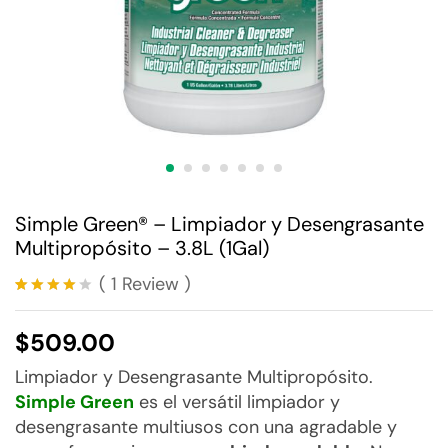
Simple Green® – Limpiador y Desengrasante
Multipropósito – 3.8L (1Gal)
(
1
Review
)
Valorado
1
con
4.00
$
509.00
de 5 en
base a
valoració
Limpiador y Desengrasante Multipropósito.
n de un
Simple Green
es el versátil limpiador y
cliente
desengrasante multiusos con una agradable y