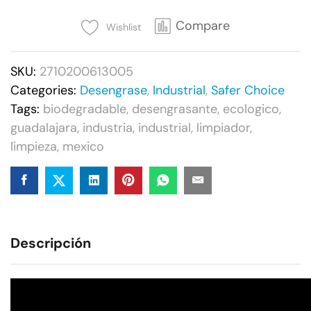
Limpiador
y
Compare
Wishlist
Desengrasante
Multipropósito
SKU:
2710200613005
-
Categories:
Desengrase
,
Industrial
,
Safer Choice
3.8L
Tags:
biodegradable
,
desengrasante
,
ecologico
,
(1Gal)
guadalajara
,
industria
,
industrial
,
limpiador
,
quantity
limpieza
,
mexico
Descripción