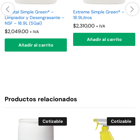
Crystal Simple Green® –
Extreme Simple Green® –
Limpiador y Desengrasante –
18.9Litros
NSF – 18.9L (5Gal)
$
2,310.00
+ IVA
$
2,049.00
+ IVA
Añadir al carrito
Añadir al carrito
Productos relacionados
Cotizable
Cotizable