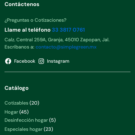
Contáctenos
¿Preguntas o Cotizaciones?
Llame al teléfono
33 3817 0761
Calz. Central 259A, Granja, 45010 Zapopan, Jal.
Escríbanos a:
contacto@simplegreen.mx
Facebook
Instagram
Catálogo
20
Cotizables
20
productos
45
Hogar
45
productos
5
Desinfección hogar
5
productos
23
Especiales hogar
23