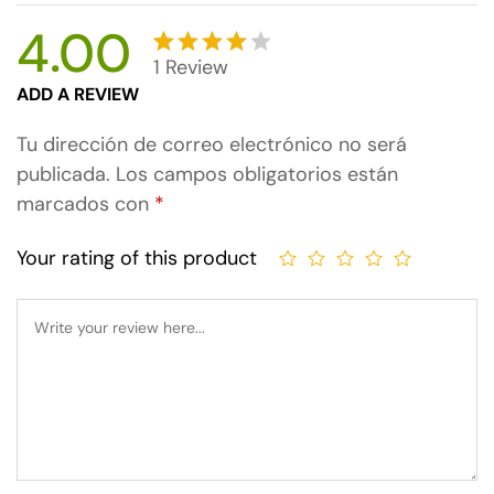
4.00
1
Review
Valorado
1
ADD A REVIEW
con
4.00
de
Tu dirección de correo electrónico no será
5 en
publicada.
Los campos obligatorios están
base a
marcados con
*
valoraci
ón de
Your rating of this product
un
cliente