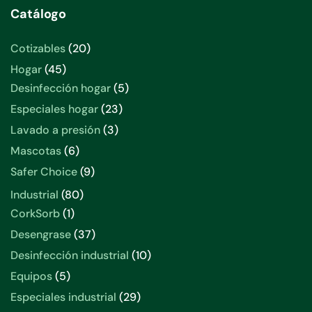
Catálogo
20
Cotizables
20
productos
45
Hogar
45
productos
5
Desinfección hogar
5
productos
23
Especiales hogar
23
productos
3
Lavado a presión
3
productos
6
Mascotas
6
productos
9
Safer Choice
9
productos
80
Industrial
80
productos
1
CorkSorb
1
producto
37
Desengrase
37
productos
10
Desinfección industrial
10
productos
5
Equipos
5
productos
29
Especiales industrial
29