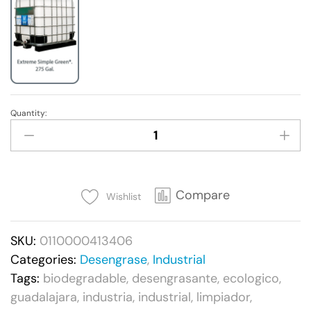
Quantity:
Extreme
Simple
Green®
-
3.8Litros.
Compare
Wishlist
quantity
SKU:
0110000413406
Categories:
Desengrase
,
Industrial
Tags:
biodegradable
,
desengrasante
,
ecologico
,
guadalajara
,
industria
,
industrial
,
limpiador
,