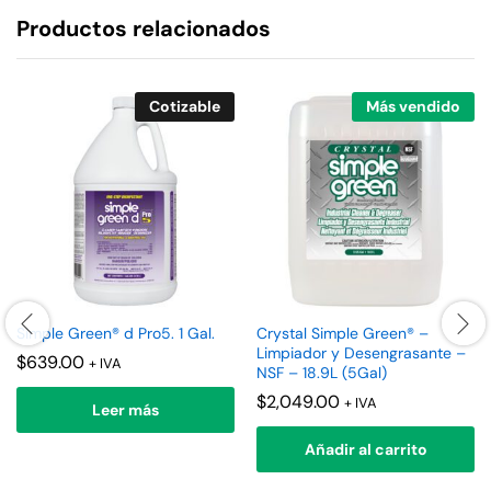
Productos relacionados
Cotizable
Más vendido
Simple Green® d Pro5. 1 Gal.
Crystal Simple Green® –
Limpiador y Desengrasante –
$
639.00
+ IVA
NSF – 18.9L (5Gal)
$
2,049.00
+ IVA
Leer más
Añadir al carrito