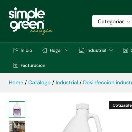
Simple Green® d Pro5. 1 Gal.
Descripción
Especificaciones
Val
Categorías
Inicio
Hogar
Industrial
Facturación
Home
/
Catálogo
/
Industrial
/
Desinfección industr
Cotizable