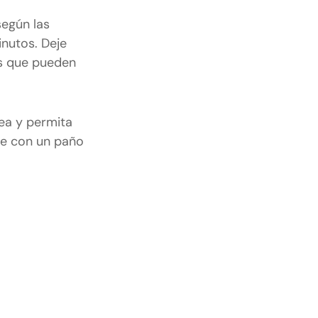
egún las
inutos. Deje
ies que pueden
ea y permita
ie con un paño