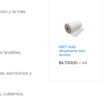
ción y la más
MBT® Rollo
Absorbente Solo
s lavables,
Aceites
$
4,700.00
+ IVA
s, escritorios y
, cubiertos,