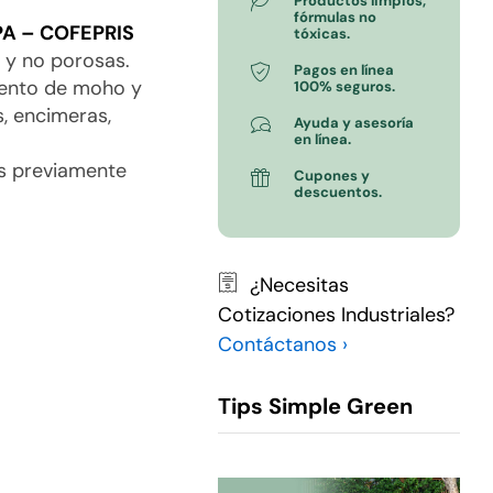
Productos limpios,
fórmulas no
EPA – COFEPRIS
tóxicas.
s y no porosas.
Pagos en línea
miento de moho y
100% seguros.
, encimeras,
Ayuda y asesoría
en línea.
os previamente
Cupones y
descuentos.
¿Necesitas
Cotizaciones Industriales?
Contáctanos ›
Tips Simple Green