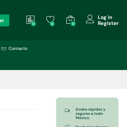
$
639.00
+ IVA
Log in
ar
Register
0
0
0
Contacto
Envíos rápidos y
seguros a todo
México.