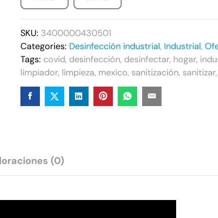
SKU:
3400000430501
Categories:
Desinfección industrial
,
Industrial
,
Ofe
Tags:
covid
,
desinfección
,
desinfectar
,
hogar
,
indu
limpiador
,
limpieza
,
mexico
,
sanitización
,
sanitizar
loraciones (0)