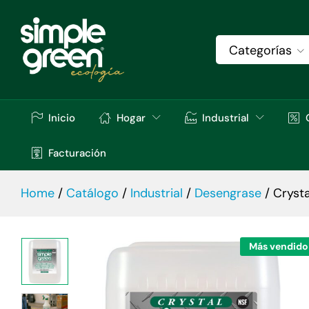
Crystal Simple Green® - Limpiador y 
Descripción
Especificaciones
Val
Categorías
Inicio
Hogar
Industrial
Facturación
Home
/
Catálogo
/
Industrial
/
Desengrase
/
Cryst
Más vendido