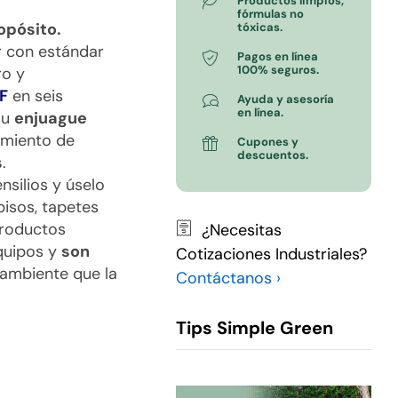
Productos limpios,
fórmulas no
opósito.
tóxicas.
 con estándar
Pagos en línea
100% seguros.
ro y
F
en seis
Ayuda y asesoría
en línea.
su
enjuague
amiento de
Cupones y
descuentos.
s
.
nsilios y úselo
pisos, tapetes
productos
¿Necesitas
quipos y
son
Cotizaciones Industriales?
 ambiente que la
Contáctanos ›
Tips Simple Green