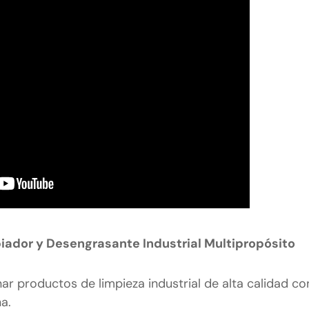
ador y Desengrasante Industrial Multipropósito
 productos de limpieza industrial de alta calidad co
na.
S-11733