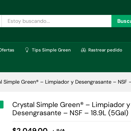
Desengrasante - NSF - 18.9L (5Gal)
oraciones (0)
Busc
Ofertas
Tips Simple Green
Rastrear pedido
al Simple Green® – Limpiador y Desengrasante – NSF –
Crystal Simple Green® – Limpiador y
Desengrasante – NSF – 18.9L (5Gal)
$
2,049.00