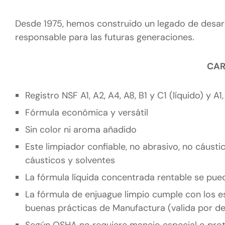
Desde 1975, hemos construido un legado de desarr
responsable para las futuras generaciones.
CAR
Registro NSF A1, A2, A4, A8, B1 y C1 (líquido) y A1
Fórmula económica y versátil
Sin color ni aroma añadido
Este limpiador confiable, no abrasivo, no cáusti
cáusticos y solventes
La fórmula líquida concentrada rentable se pu
La fórmula de enjuague limpio cumple con los es
buenas prácticas de Manufactura (valida por d
Según OSHA no requiere manejo especial o prote