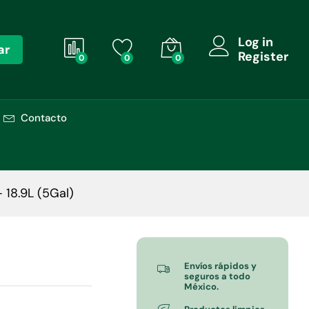
Añadir al carrito
$
2,049.00
+ IVA
Log in
ar
Register
0
0
0
Contacto
 18.9L (5Gal)
Envíos rápidos y
seguros a todo
México.