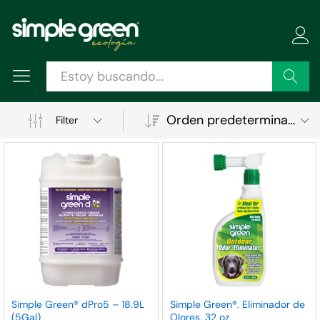
Buscar
Orden predeterminado
Filter
ecio
ecio
Simple Green® dPro5 – 18.9L
Simple Green®. Eliminador de
(5Gal)
Olores. 32 oz