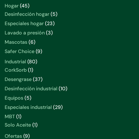
productos
45
Hogar
45
productos
5
Desinfección hogar
5
productos
23
Especiales hogar
23
productos
3
Lavado a presión
3
productos
6
Mascotas
6
productos
9
Safer Choice
9
productos
80
Industrial
80
productos
1
CorkSorb
1
producto
37
Desengrase
37
productos
10
Desinfección industrial
10
productos
5
Equipos
5
productos
29
Especiales industrial
29
productos
1
MBT
1
producto
1
Solo Aceite
1
producto
9
Ofertas
9