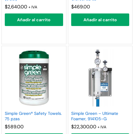
nimo
ximo
$
2,640.00
$
469.00
+ IVA
Añadir al carrito
Añadir al carrito
Simple Green® Safety Towels.
Simple Green – Ultimate
75 pzas
Foamer, 914105-G
$
589.00
$
22,300.00
+ IVA