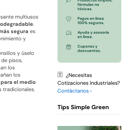
Productos limpios,
fórmulas no
tóxicas.
asante multiusos
Pagos en línea
100% seguros.
iodegradable
.
más segura
es
Ayuda y asesoría
en línea.
enimiento y
Cupones y
descuentos.
nsilios y úselo
 de pisos,
an los
añan los
¿Necesitas
y
para el medio
Cotizaciones Industriales?
tradicionales.
Contáctanos ›
Tips Simple Green