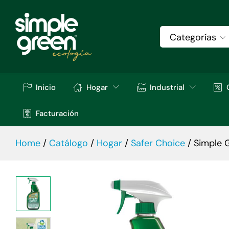
Simple Green® - Limpiador y Desengr
Descripción
Especificaciones
Val
Categorías
Inicio
Hogar
Industrial
Facturación
Home
/
Catálogo
/
Hogar
/
Safer Choice
/
Simple 