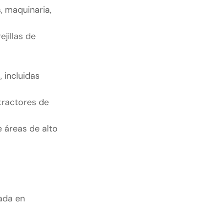
, maquinaria,
jillas de
 incluidas
tractores de
e áreas de alto
tada en