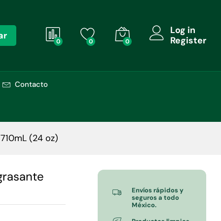
Añadir al carrito
$
220.00
Log in
ar
Register
0
0
0
Contacto
 710mL (24 oz)
grasante
Envíos rápidos y
seguros a todo
México.