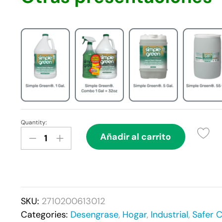
Quantity:
Simple
Añadir al carrito
Green®
-
Limpiador
y
Desengrasante
SKU:
2710200613012
Multipropósito
Categories:
Desengrase
,
Hogar
,
Industrial
,
Safer 
-