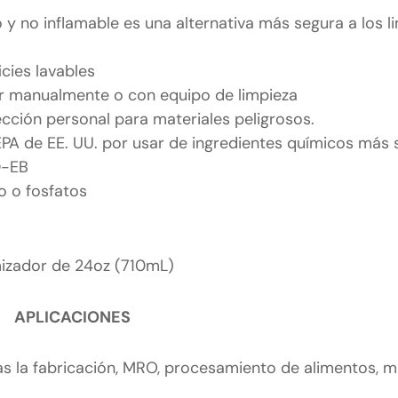
co y no inflamable es una alternativa más segura a los 
icies lavables
ar manualmente o con equipo de limpieza
cción personal para materiales peligrosos.
EPA de EE. UU. por usar de ingredientes químicos más
D-EB
co o fosfatos
zador de 24oz (710mL)
S-99
APLICACIONES
das la fabricación, MRO, procesamiento de alimentos, mi