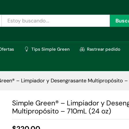
asante Multipropósito - 710mL (24 oz)
oraciones (0)
Busc
Ofertas
Tips Simple Green
Rastrear pedido
Green® – Limpiador y Desengrasante Multipropósito –
Simple Green® – Limpiador y Desen
Multipropósito – 710mL (24 oz)
$
220.00