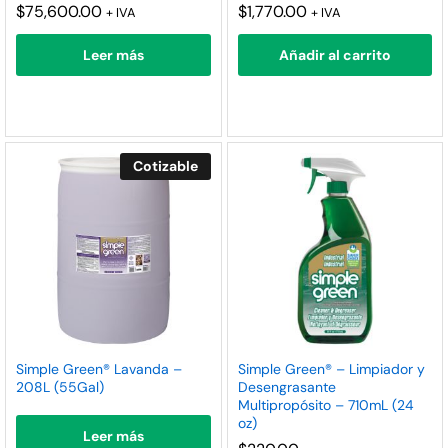
$
75,600.00
$
1,770.00
+ IVA
+ IVA
Leer más
Añadir al carrito
Cotizable
Simple Green® Lavanda –
Simple Green® – Limpiador y
208L (55Gal)
Desengrasante
Multipropósito – 710mL (24
oz)
Leer más