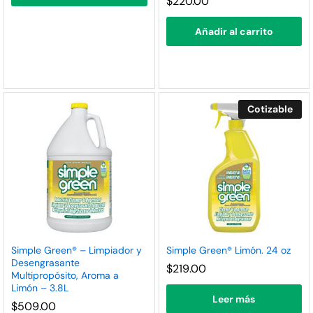
$
220.00
Añadir al carrito
Cotizable
Simple Green® – Limpiador y
Simple Green® Limón. 24 oz
Desengrasante
$
219.00
Multipropósito, Aroma a
Limón – 3.8L
Leer más
$
509.00