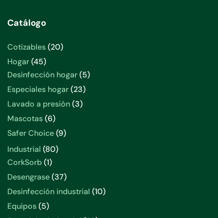
Catálogo
20
Cotizables
20
productos
45
Hogar
45
productos
5
Desinfección hogar
5
productos
23
Especiales hogar
23
productos
3
Lavado a presión
3
productos
6
Mascotas
6
productos
9
Safer Choice
9
productos
80
Industrial
80
productos
1
CorkSorb
1
producto
37
Desengrase
37
productos
10
Desinfección industrial
10
productos
5
Equipos
5
productos