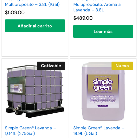
Multipropósito – 3.8L (1Gal)
Multipropósito, Aroma a
Lavanda – 3.8L
$
509.00
$
489.00
Añadir al carrito
Leer más
ecio
ecio
nimo
ximo
Cotizable
Nuevo
Simple Green® Lavanda –
Simple Green® Lavanda –
1,041L (275Gal)
18.9L (5Gal)