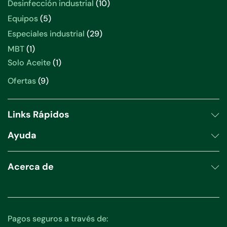
10
Desinfección industrial
10
productos
5
Equipos
5
productos
29
Especiales industrial
29
productos
1
MBT
1
producto
1
Solo Aceite
1
producto
9
Ofertas
9
productos
Links Rápidos
Ayuda
Acerca de
Pagos seguros a través de: