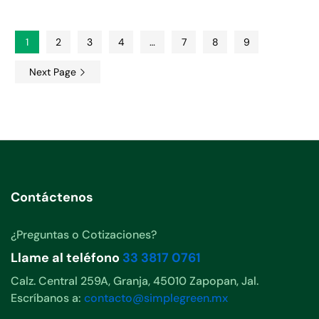
1
2
3
4
…
7
8
9
Next Page
Contáctenos
¿Preguntas o Cotizaciones?
Llame al teléfono
33 3817 0761
Calz. Central 259A, Granja, 45010 Zapopan, Jal.
Escríbanos a:
contacto@simplegreen.mx