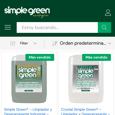
Buscar
Orden predeterminado
Filter
Más vendido
Más vendido
ecio
ecio
Simple Green® – Limpiador y
Crystal Simple Green® –
Desengrasante Industrial –
Limpiador y Desengrasante –