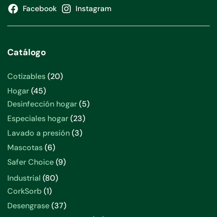
Facebook
Instagram
Catálogo
20
Cotizables
20
productos
45
Hogar
45
productos
5
Desinfección hogar
5
productos
23
Especiales hogar
23
productos
3
Lavado a presión
3
productos
6
Mascotas
6
productos
9
Safer Choice
9
productos
80
Industrial
80
productos
1
CorkSorb
1
producto
37
Desengrase
37
productos