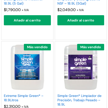
18.9L (5 Gal)
NSF – 18.9L (5Gal)
nimo
ximo
$
1,790.00
$
2,049.00
+ IVA
+ IVA
Añadir al carrito
Añadir al carrito
Más vendido
Más vendido
Extreme Simple Green® –
Simple Green® Limpiador de
18.9Litros
Precisión, Trabajo Pesado –
18.9L
$
2,310.00
+ IVA