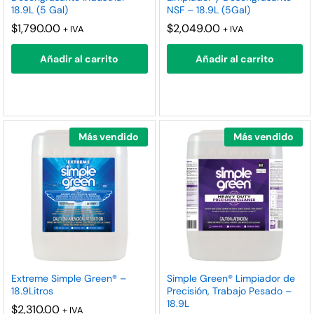
18.9L (5 Gal)
NSF – 18.9L (5Gal)
nimo
ximo
$
1,790.00
$
2,049.00
+ IVA
+ IVA
Añadir al carrito
Añadir al carrito
Más vendido
Más vendido
Extreme Simple Green® –
Simple Green® Limpiador de
18.9Litros
Precisión, Trabajo Pesado –
18.9L
$
2,310.00
+ IVA