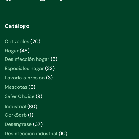
Catálogo
20
Cotizables
20
productos
45
Hogar
45
productos
5
Desinfección hogar
5
productos
23
Especiales hogar
23
productos
3
Lavado a presión
3
productos
6
Mascotas
6
productos
9
Safer Choice
9
productos
80
Industrial
80
productos
1
CorkSorb
1
producto
37
Desengrase
37
productos
10
Desinfección industrial
10