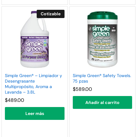
Cotizable
Simple Green® – Limpiador y
Simple Green® Safety Towels.
Desengrasante
75 pzas
Multipropósito, Aroma a
$
589.00
Lavanda – 3.8L
$
489.00
Añadir al carrito
Leer más