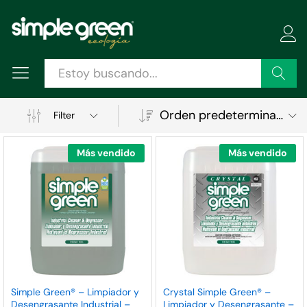
Buscar
Orden predeterminado
Filter
Más vendido
Más vendido
ecio
ecio
Simple Green® – Limpiador y
Crystal Simple Green® –
Desengrasante Industrial –
Limpiador y Desengrasante –