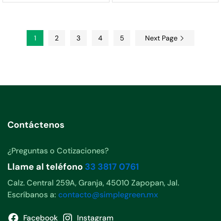
1
2
3
4
5
Next Page
Contáctenos
¿Preguntas o Cotizaciones?
Llame al teléfono
33 3817 0761
Calz. Central 259A, Granja, 45010 Zapopan, Jal.
Escríbanos a:
contacto@simplegreen.mx
Facebook
Instagram