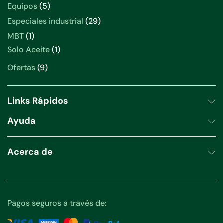
productos
5
Equipos
5
productos
29
Especiales industrial
29
productos
1
MBT
1
producto
1
Solo Aceite
1
producto
9
Ofertas
9
productos
Links Rápidos
Ayuda
Acerca de
Pagos seguros a través de: