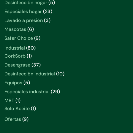
productos
5
Desinfección hogar
5
productos
23
Especiales hogar
23
productos
3
Lavado a presión
3
productos
6
Mascotas
6
productos
9
Safer Choice
9
productos
80
Industrial
80
productos
1
CorkSorb
1
producto
37
Desengrase
37
productos
10
Desinfección industrial
10
productos
5
Equipos
5
productos
29
Especiales industrial
29
productos
1
MBT
1
producto
1
Solo Aceite
1
producto
9
Ofertas
9
productos