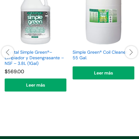
Crystal Simple Green®–
Simple Green® Coil Cleaner.
Limpiador y Desengrasante –
55 Gal.
NSF – 3.8L (1Gal)
$
569.00
Leer más
Leer más