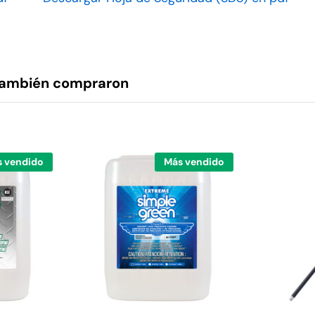
 también compraron
 vendido
Más vendido