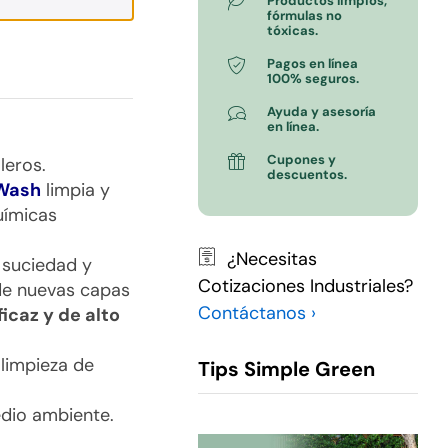
Productos limpios,
fórmulas no
tóxicas.
Pagos en línea
100% seguros.
Ayuda y asesoría
en línea.
Cupones y
leros.
descuentos.
 Wash
limpia y
uímicas
¿Necesitas
 suciedad y
Cotizaciones Industriales?
 de nuevas capas
Contáctanos ›
ficaz y de alto
 limpieza de
Tips Simple Green
edio ambiente.