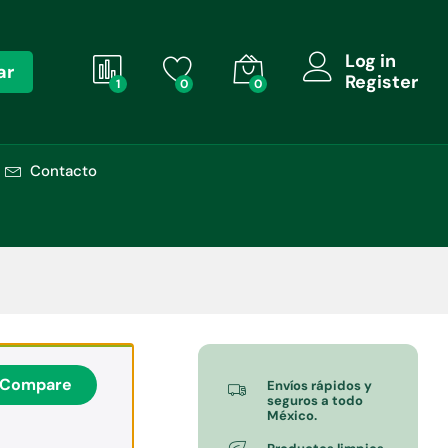
Añadir al carrito
$
2,740.00
+ IVA
Log in
ar
Register
1
0
0
Contacto
Compare
Envíos rápidos y
seguros a todo
México.