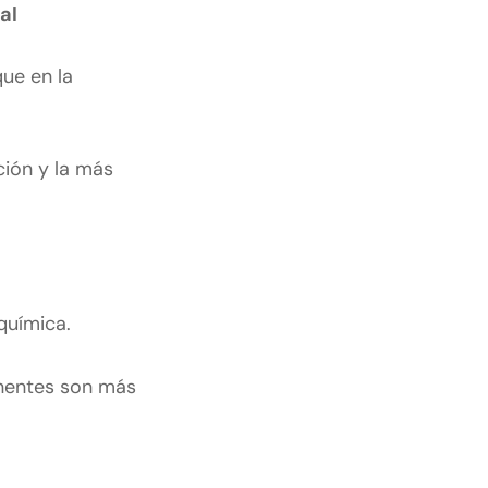
al
ue en la
ción y la más
química.
onentes son más