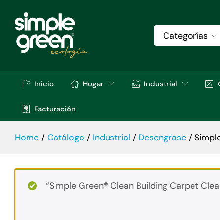
Simple Green® Rig Wash. 5 Gal.
Descripción
Especificaciones
Val
Categorías
Inicio
Hogar
Industrial
Facturación
Home
/
Catálogo
/
Industrial
/
Desengrase
/
Simple
“Simple Green® Clean Building Carpet Clean