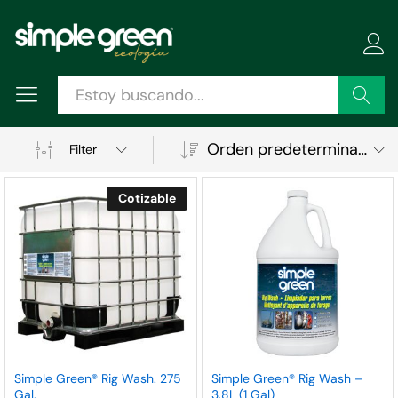
Buscar
Orden predeterminado
Filter
Cotizable
ecio
ecio
Simple Green® Rig Wash. 275
Simple Green® Rig Wash –
Gal.
3.8L (1 Gal)