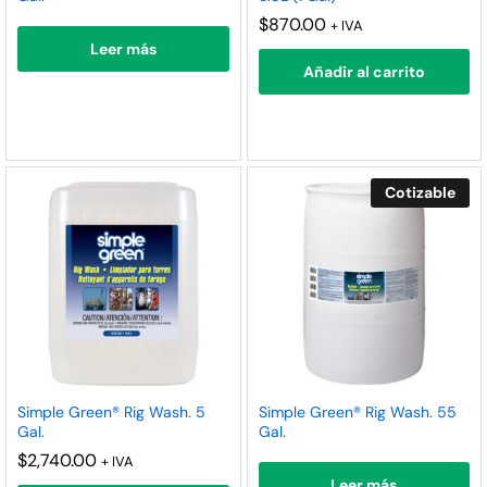
nimo
ximo
$
870.00
+ IVA
Leer más
Añadir al carrito
Cotizable
Simple Green® Rig Wash. 5
Simple Green® Rig Wash. 55
Gal.
Gal.
$
2,740.00
+ IVA
Leer más