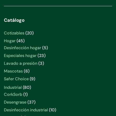
Catálogo
20
Cotizables
20
productos
45
Hogar
45
productos
5
Desinfección hogar
5
productos
23
Especiales hogar
23
productos
3
Lavado a presión
3
productos
6
Mascotas
6
productos
9
Safer Choice
9
productos
80
Industrial
80
productos
1
CorkSorb
1
producto
37
Desengrase
37
productos
10
Desinfección industrial
10
productos