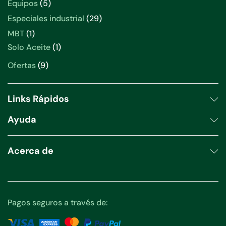
5
Equipos
5
productos
29
Especiales industrial
29
productos
1
MBT
1
producto
1
Solo Aceite
1
producto
9
Ofertas
9
productos
Links Rápidos
Ayuda
Acerca de
Pagos seguros a través de: