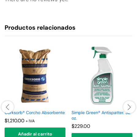
Productos relacionados
Corksorb® Corcho Absorbente
Simple Green® Antispatter. 32
oz.
$
1,210.00
+ IVA
$
229.00
Añadir al carrito