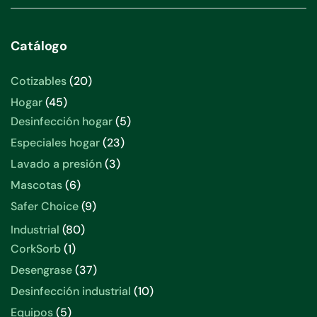
Catálogo
20
Cotizables
20
productos
45
Hogar
45
productos
5
Desinfección hogar
5
productos
23
Especiales hogar
23
productos
3
Lavado a presión
3
productos
6
Mascotas
6
productos
9
Safer Choice
9
productos
80
Industrial
80
productos
1
CorkSorb
1
producto
37
Desengrase
37
productos
10
Desinfección industrial
10
productos
5
Equipos
5