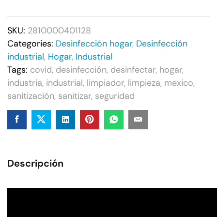
SKU:
2810000401128
Categories:
Desinfección hogar
,
Desinfección
industrial
,
Hogar
,
Industrial
Tags:
covid
,
desinfección
,
desinfectar
,
hogar
,
industria
,
industrial
,
limpiador
,
limpieza
,
mexico
,
sanitización
,
sanitizar
,
seguridad
Descripción