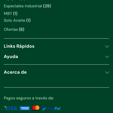
productos
29
Especiales industrial
29
productos
1
MBT
1
producto
1
Solo Aceite
1
producto
9
Ofertas
9
productos
Links Rápidos
Ayuda
Acerca de
Pagos seguros a través de: