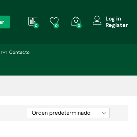
Log in
ar
Register
0
0
0
Contacto
Orden predeterminado