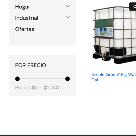
Hogar
C
Industrial
Ofertas
POR PRECIO
Simple Green® Rig Was
Gal.
Precio
Precio
Precio:
$0
—
$2,740
mínimo
máximo