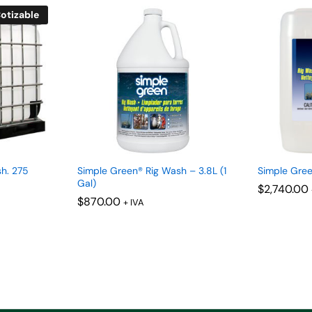
otizable
h. 275
Simple Green® Rig Wash – 3.8L (1
Simple Gree
Gal)
$
$
2,740.00
2,740.00
$
$
870.00
870.00
+ IVA