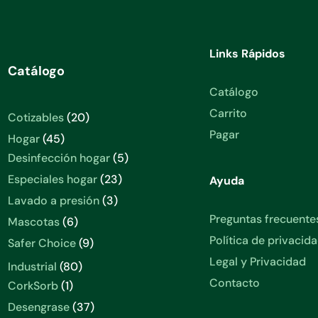
Links Rápidos
Catálogo
Catálogo
Carrito
20
Cotizables
20
productos
Pagar
45
Hogar
45
productos
5
Desinfección hogar
5
productos
23
Especiales hogar
23
Ayuda
productos
3
Lavado a presión
3
productos
Preguntas frecuente
6
Mascotas
6
productos
Política de privacid
9
Safer Choice
9
productos
Legal y Privacidad
80
Industrial
80
productos
Contacto
1
CorkSorb
1
producto
37
Desengrase
37