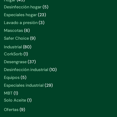
productos
5
Desinfección hogar
5
productos
23
Especiales hogar
23
productos
3
Lavado a presión
3
productos
6
Mascotas
6
productos
9
Safer Choice
9
productos
80
Industrial
80
productos
1
CorkSorb
1
producto
37
Desengrase
37
productos
10
Desinfección industrial
10
productos
5
Equipos
5
productos
29
Especiales industrial
29
productos
1
MBT
1
producto
1
Solo Aceite
1
producto
9
Ofertas
9
productos