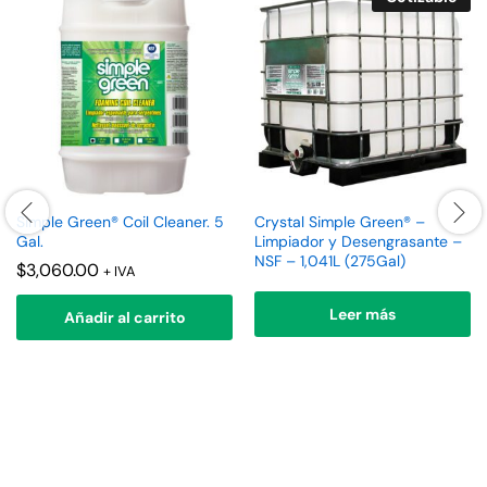
Simple Green® Coil Cleaner. 5
Crystal Simple Green® –
Gal.
Limpiador y Desengrasante –
NSF – 1,041L (275Gal)
$
3,060.00
+ IVA
Leer más
Añadir al carrito