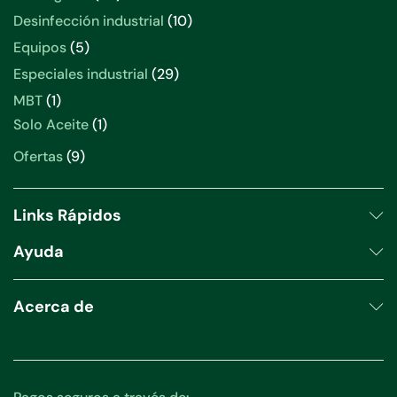
productos
10
Desinfección industrial
10
productos
5
Equipos
5
productos
29
Especiales industrial
29
productos
1
MBT
1
producto
1
Solo Aceite
1
producto
9
Ofertas
9
productos
Links Rápidos
Ayuda
Acerca de