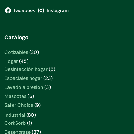
Facebook
Instagram
Catálogo
20
Cotizables
20
productos
45
Hogar
45
productos
5
Desinfección hogar
5
productos
23
Especiales hogar
23
productos
3
Lavado a presión
3
productos
6
Mascotas
6
productos
9
Safer Choice
9
productos
80
Industrial
80
productos
1
CorkSorb
1
producto
37
Desengrase
37