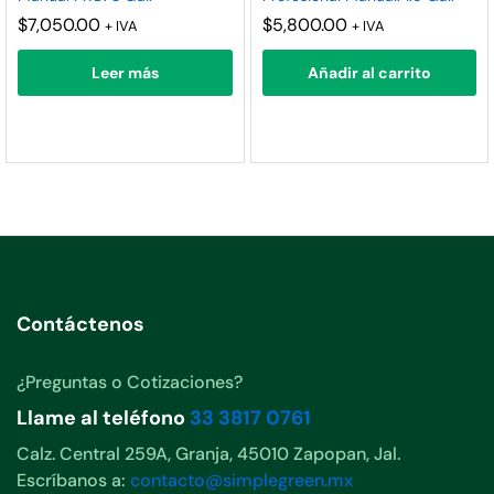
nimo
ximo
$
7,050.00
$
5,800.00
+ IVA
+ IVA
Leer más
Añadir al carrito
Contáctenos
¿Preguntas o Cotizaciones?
Llame al teléfono
33 3817 0761
Calz. Central 259A, Granja, 45010 Zapopan, Jal.
Escríbanos a:
contacto@simplegreen.mx