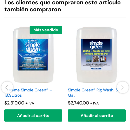
Los clientes que compraron este artículo
también compraron
Más vendido
Extreme Simple Green® –
Simple Green® Rig Wash. 5
18.9Litros
Gal.
$
2,310.00
$
2,740.00
+ IVA
+ IVA
Añadir al carrito
Añadir al carrito