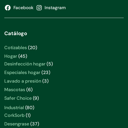
Facebook
Instagram
Catálogo
20
Cotizables
20
productos
45
Hogar
45
productos
5
Desinfección hogar
5
productos
23
Especiales hogar
23
productos
3
Lavado a presión
3
productos
6
Mascotas
6
productos
9
Safer Choice
9
productos
80
Industrial
80
productos
1
CorkSorb
1
producto
37
Desengrase
37