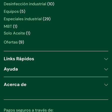
productos
10
Desinfección industrial
10
productos
5
Equipos
5
productos
29
Especiales industrial
29
productos
1
MBT
1
producto
1
Solo Aceite
1
producto
9
Ofertas
9
productos
Links Rápidos
Ayuda
Acerca de
Pagos seguros a través de: