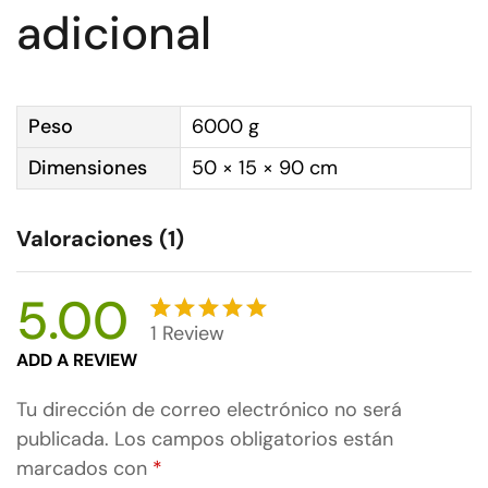
adicional
Peso
6000 g
Dimensiones
50 × 15 × 90 cm
Valoraciones (1)
5.00
1
Review
Valorado
1
ADD A REVIEW
con
5.00
de 5 en
Tu dirección de correo electrónico no será
base a
publicada.
Los campos obligatorios están
valoración
marcados con
*
de un