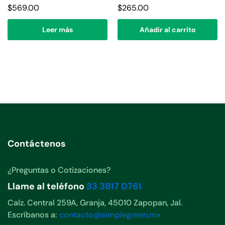
$
569.00
$
265.00
Leer más
Añadir al carrito
Contáctenos
¿Preguntas o Cotizaciones?
Llame al teléfono
33 3817 0761
Calz. Central 259A, Granja, 45010 Zapopan, Jal.
Escríbanos a:
contacto@simplegreen.mx