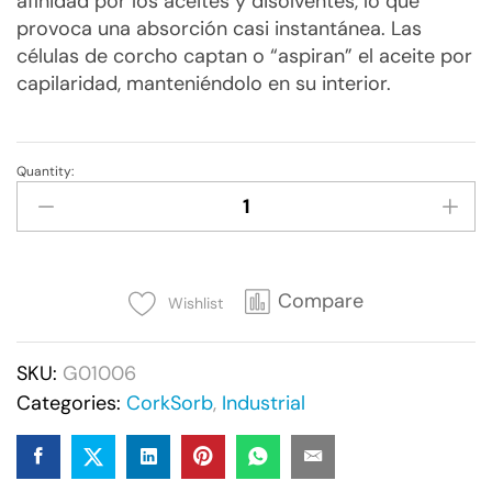
afinidad por los aceites y disolventes, lo que
provoca una absorción casi instantánea. Las
células de corcho captan o “aspiran” el aceite por
capilaridad, manteniéndolo en su interior.
Quantity:
Corksorb®
Corcho
Absorbente
quantity
Compare
Wishlist
SKU:
G01006
Categories:
CorkSorb
,
Industrial