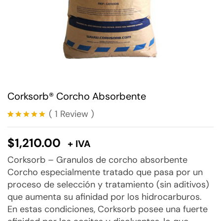
Corksorb® Corcho Absorbente
(
1
Review
)
Valorado
1
con
5.00
$
1,210.00
de 5 en
+ IVA
base a
valoración
Corksorb – Granulos de corcho absorbente
de un
Corcho especialmente tratado que pasa por un
cliente
proceso de selección y tratamiento (sin aditivos)
que aumenta su afinidad por los hidrocarburos.
En estas condiciones, Corksorb posee una fuerte