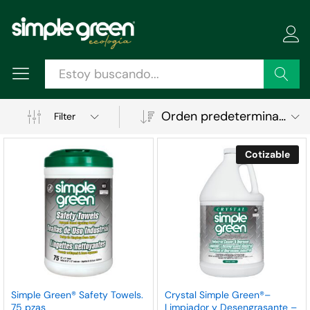
Buscar
Orden predeterminado
Filter
Cotizable
ecio
ecio
Simple Green® Safety Towels.
Crystal Simple Green®–
75 pzas
Limpiador y Desengrasante –