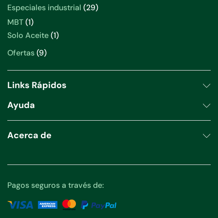
productos
29
Especiales industrial
29
productos
1
MBT
1
producto
1
Solo Aceite
1
producto
9
Ofertas
9
productos
Links Rápidos
Ayuda
Acerca de
Pagos seguros a través de: