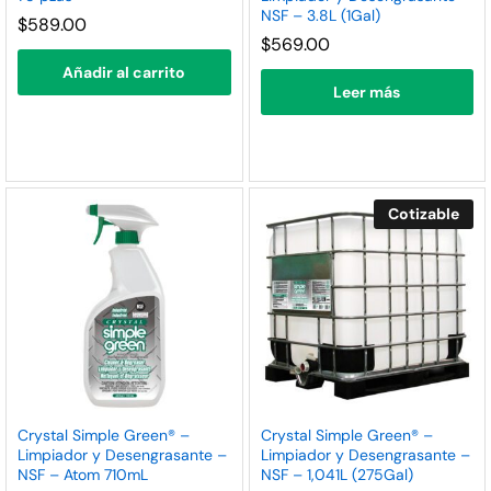
NSF – 3.8L (1Gal)
nimo
ximo
$
589.00
$
569.00
Añadir al carrito
Leer más
Cotizable
Crystal Simple Green® –
Crystal Simple Green® –
Limpiador y Desengrasante –
Limpiador y Desengrasante –
NSF – Atom 710mL
NSF – 1,041L (275Gal)