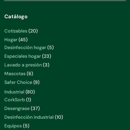
Catálogo
20
Cotizables
20
productos
45
Hogar
45
productos
5
Desinfección hogar
5
productos
23
Especiales hogar
23
productos
3
Lavado a presión
3
productos
6
Mascotas
6
productos
9
Safer Choice
9
productos
80
Industrial
80
productos
1
CorkSorb
1
producto
37
Desengrase
37
productos
10
Desinfección industrial
10
productos
5
Equipos
5