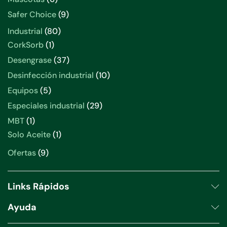
productos
9
Safer Choice
9
productos
80
Industrial
80
productos
1
CorkSorb
1
producto
37
Desengrase
37
productos
10
Desinfección industrial
10
productos
5
Equipos
5
productos
29
Especiales industrial
29
productos
1
MBT
1
producto
1
Solo Aceite
1
producto
9
Ofertas
9
productos
Links Rápidos
Ayuda