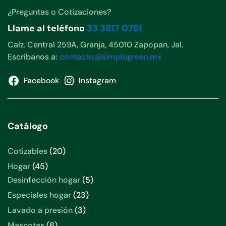
¿Preguntas o Cotizaciones?
Llame al teléfono
33 3817 0761
Calz. Central 259A, Granja, 45010 Zapopan, Jal.
Escríbanos a:
contacto@simplegreen.mx
Facebook
Instagram
Catálogo
20
Cotizables
20
productos
45
Hogar
45
productos
5
Desinfección hogar
5
productos
23
Especiales hogar
23
productos
3
Lavado a presión
3
productos
6
Mascotas
6