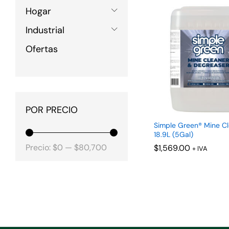
Hogar
Industrial
Ofertas
POR PRECIO
Simple Green® Mine Cl
18.9L (5Gal)
Precio
Precio
Precio:
$0
—
$80,700
$
$
1,569.00
1,569.00
+ IVA
mínimo
máximo