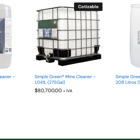
Cotizable
eaner –
Simple Green® Mine Cleaner –
Simple Gree
1,041L (275Gal)
208 Litros 
$
$
80,700.00
80,700.00
+ IVA