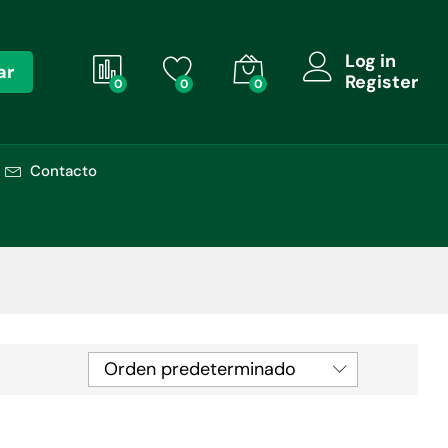
Log in
ar
Register
0
0
0
Contacto
Orden predeterminado