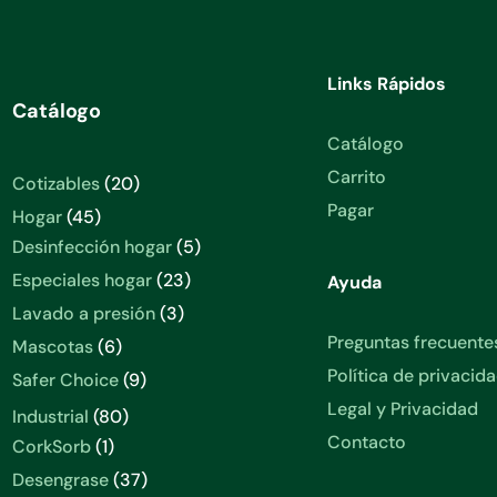
Links Rápidos
Catálogo
Catálogo
Carrito
20
Cotizables
20
productos
Pagar
45
Hogar
45
productos
5
Desinfección hogar
5
productos
23
Especiales hogar
23
Ayuda
productos
3
Lavado a presión
3
productos
Preguntas frecuente
6
Mascotas
6
productos
Política de privacid
9
Safer Choice
9
productos
Legal y Privacidad
80
Industrial
80
productos
Contacto
1
CorkSorb
1
producto
37
Desengrase
37