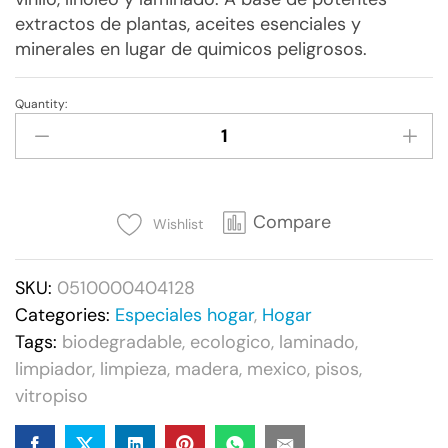
extractos de plantas, aceites esenciales y
minerales en lugar de quimicos peligrosos.
Quantity:
Simple
Green®
Cuidado
de
Pisos
Compare
Wishlist
-
3.8L
SKU:
0510000404128
(1Gal)
Categories:
Especiales hogar
,
Hogar
quantity
Tags:
biodegradable
,
ecologico
,
laminado
,
limpiador
,
limpieza
,
madera
,
mexico
,
pisos
,
vitropiso