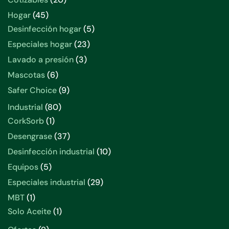
productos
45
Hogar
45
productos
5
Desinfección hogar
5
productos
23
Especiales hogar
23
productos
3
Lavado a presión
3
productos
6
Mascotas
6
productos
9
Safer Choice
9
productos
80
Industrial
80
productos
1
CorkSorb
1
producto
37
Desengrase
37
productos
10
Desinfección industrial
10
productos
5
Equipos
5
productos
29
Especiales industrial
29
productos
1
MBT
1
producto
1
Solo Aceite
1
producto