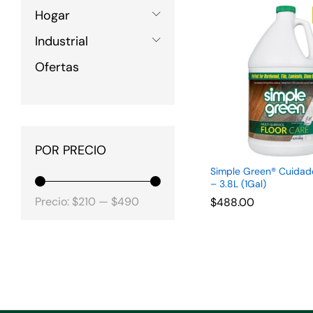
Hogar
Industrial
Ofertas
POR PRECIO
Simple Green® Cuidad
– 3.8L (1Gal)
Precio
Precio
Precio:
$210
—
$490
$
$
488.00
488.00
mínimo
máximo