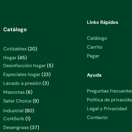
Links Rápidos
Catálogo
Catálogo
Carrito
20
Cotizables
20
productos
Pagar
45
Hogar
45
productos
5
Desinfección hogar
5
productos
23
Especiales hogar
23
Ayuda
productos
3
Lavado a presión
3
productos
Preguntas frecuente
6
Mascotas
6
productos
Política de privacid
9
Safer Choice
9
productos
Legal y Privacidad
80
Industrial
80
productos
Contacto
1
CorkSorb
1
producto
37
Desengrase
37