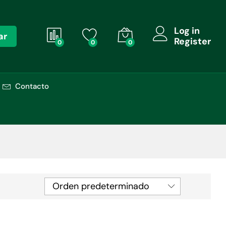
Log in
ar
Register
0
0
0
Contacto
Orden predeterminado