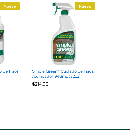
Nuevo
Nuevo
o de Pisos
Simple Green® Cuidado de Pisos.
Atomizador 946mL (32oz)
$
$
214.00
214.00