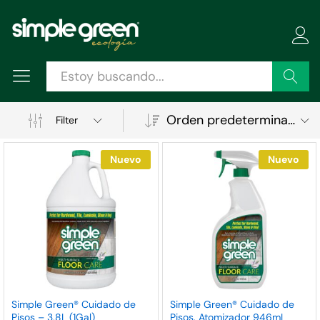
Buscar
Orden predeterminado
Filter
Nuevo
Nuevo
ecio
ecio
Simple Green® Cuidado de
Simple Green® Cuidado de
Pisos – 3.8L (1Gal)
Pisos. Atomizador 946mL