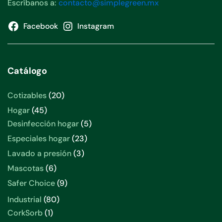
Escríbanos a:
contacto@simplegreen.mx
Facebook
Instagram
Catálogo
20
Cotizables
20
productos
45
Hogar
45
productos
5
Desinfección hogar
5
productos
23
Especiales hogar
23
productos
3
Lavado a presión
3
productos
6
Mascotas
6
productos
9
Safer Choice
9
productos
80
Industrial
80
productos
1
CorkSorb
1