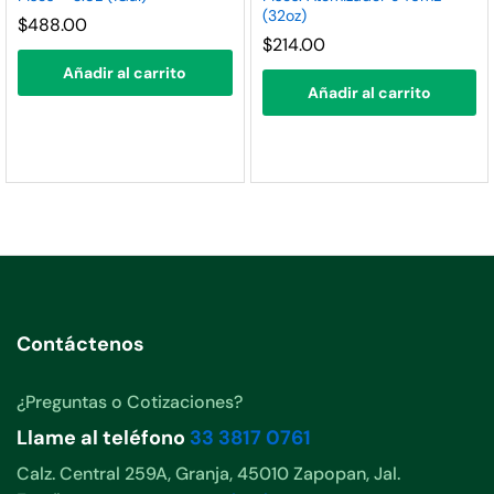
(32oz)
nimo
ximo
$
488.00
$
214.00
Añadir al carrito
Añadir al carrito
Contáctenos
¿Preguntas o Cotizaciones?
Llame al teléfono
33 3817 0761
Calz. Central 259A, Granja, 45010 Zapopan, Jal.