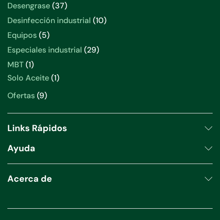
producto
37
Desengrase
37
productos
10
Desinfección industrial
10
productos
5
Equipos
5
productos
29
Especiales industrial
29
productos
1
MBT
1
producto
1
Solo Aceite
1
producto
9
Ofertas
9
productos
Links Rápidos
Ayuda
Acerca de