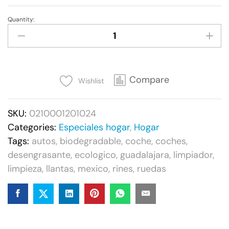
Quantity:
Simple
Green®
All
Wheel
Tire.
Compare
Wishlist
24
oz.
SKU:
0210001201024
quantity
Categories:
Especiales hogar
,
Hogar
Tags:
autos
,
biodegradable
,
coche
,
coches
,
desengrasante
,
ecologico
,
guadalajara
,
limpiador
,
limpieza
,
llantas
,
mexico
,
rines
,
ruedas