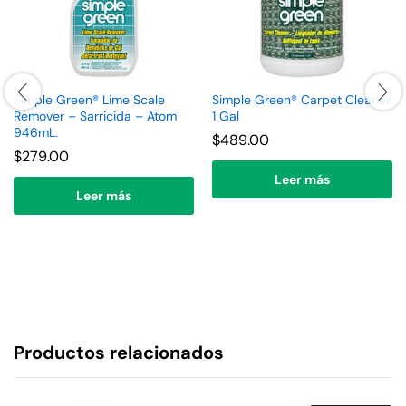
Simple Green® Lime Scale
Simple Green® Carpet Cleaner.
Remover – Sarricida – Atom
1 Gal
946mL.
$
489.00
$
279.00
Leer más
Leer más
Productos relacionados