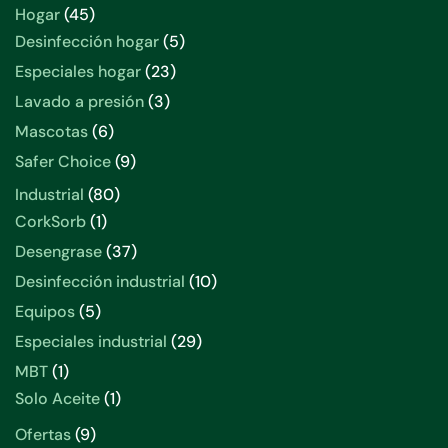
productos
45
Hogar
45
productos
5
Desinfección hogar
5
productos
23
Especiales hogar
23
productos
3
Lavado a presión
3
productos
6
Mascotas
6
productos
9
Safer Choice
9
productos
80
Industrial
80
productos
1
CorkSorb
1
producto
37
Desengrase
37
productos
10
Desinfección industrial
10
productos
5
Equipos
5
productos
29
Especiales industrial
29
productos
1
MBT
1
producto
1
Solo Aceite
1
producto
9
Ofertas
9