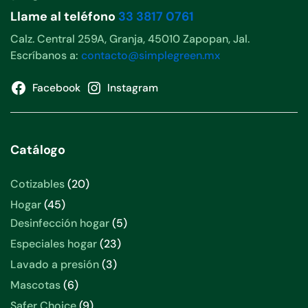
Llame al teléfono
33 3817 0761
Calz. Central 259A, Granja, 45010 Zapopan, Jal.
Escríbanos a:
contacto@simplegreen.mx
Facebook
Instagram
Catálogo
20
Cotizables
20
productos
45
Hogar
45
productos
5
Desinfección hogar
5
productos
23
Especiales hogar
23
productos
3
Lavado a presión
3
productos
6
Mascotas
6
productos
9
Safer Choice
9