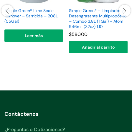
Simple Green® Lime Scale
Simple Green® – Limpiador y
Remover – Sarricida – 208L
Desengrasante Multipropósito
(55Gal)
– Combo 3.8L (1 Gal) + Atom
946mL (32oz) 1:10
$
580.00
Leer más
Añadir al carrito
Contáctenos
¿Preguntas o Cotizaciones?