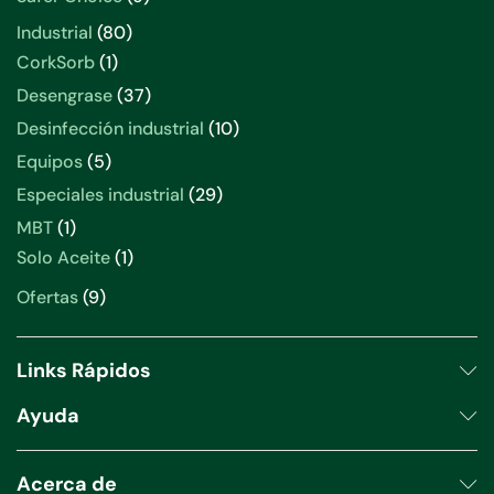
productos
80
Industrial
80
productos
1
CorkSorb
1
producto
37
Desengrase
37
productos
10
Desinfección industrial
10
productos
5
Equipos
5
productos
29
Especiales industrial
29
productos
1
MBT
1
producto
1
Solo Aceite
1
producto
9
Ofertas
9
productos
Links Rápidos
Ayuda
Acerca de