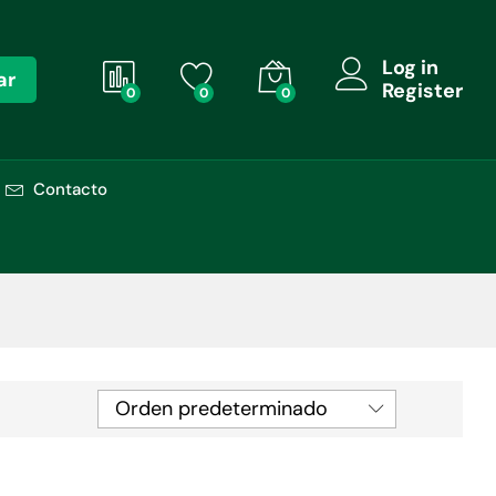
Log in
ar
Register
0
0
0
Contacto
Orden predeterminado