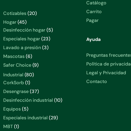
Catálogo
Carrito
20
Cotizables
20
productos
Pagar
45
Hogar
45
productos
5
Desinfección hogar
5
productos
23
Especiales hogar
23
Ayuda
productos
3
Lavado a presión
3
productos
Preguntas frecuente
6
Mascotas
6
productos
Política de privacid
9
Safer Choice
9
productos
Legal y Privacidad
80
Industrial
80
productos
Contacto
1
CorkSorb
1
producto
37
Desengrase
37
productos
10
Desinfección industrial
10
productos
5
Equipos
5
productos
29
Especiales industrial
29
productos
1
MBT
1