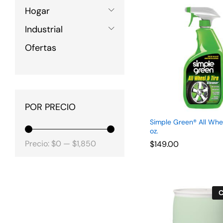
Hogar
Industrial
Ofertas
POR PRECIO
Simple Green® All Whee
oz.
Precio
Precio
Precio:
$0
—
$1,850
$
$
149.00
149.00
mínimo
máximo
C