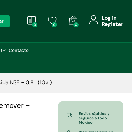
Añadir al carrito
$
620.00
+ IVA
Log in
ar
Register
0
0
0
Contacto
ida NSF – 3.8L (1Gal)
Remover –
Envíos rápidos y
seguros a todo
México.