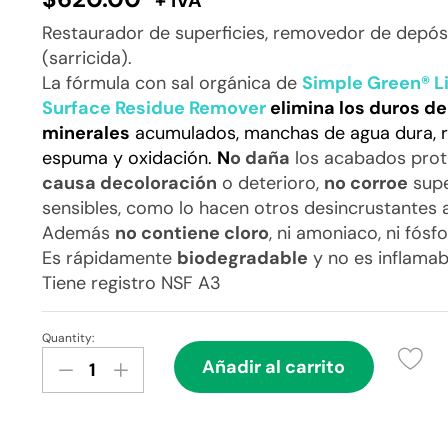
+ IVA
Restaurador de superficies, removedor de depós
(sarricida).
La fórmula con sal orgánica de
Simple Green® L
Surface Residue Remover
elimina los duros d
minerales
acumulados, manchas de agua dura, r
espuma y oxidación.
N
o daña
los acabados prot
causa decoloración
o deterioro,
no corroe
supe
sensibles, como lo hacen otros desincrustantes 
Además
no contiene cloro
, ni amoniaco, ni fósfo
Es rápidamente
biodegradable
y no es inflamab
Tiene registro NSF A3
Quantity:
Simple
Añadir al carrito
Green®
Lime
Calcium