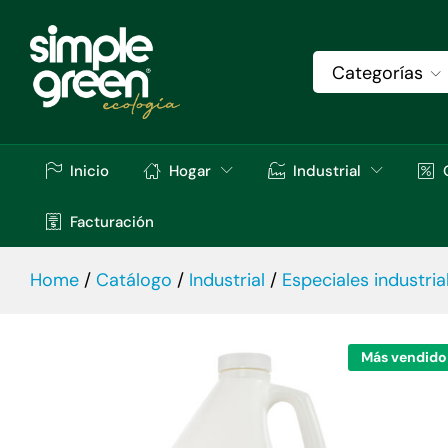
Simple Green® Lime Calcium Scale Rem
Descripción
Especificaciones
Val
Categorías
Inicio
Hogar
Industrial
Facturación
Home
/
Catálogo
/
Industrial
/
Especiales industria
Más vendido