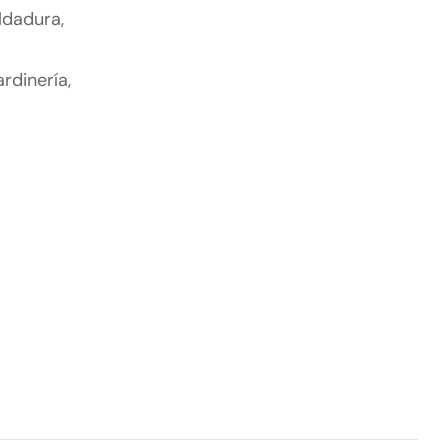
ldadura,
rdinería,