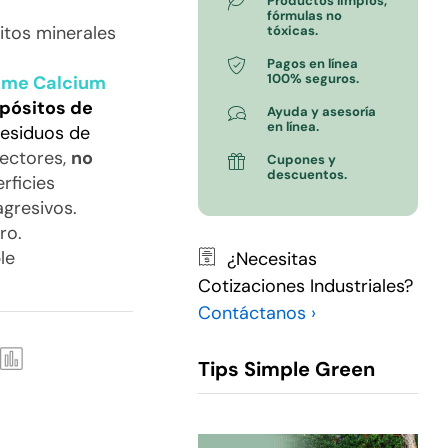
Productos limpios,
fórmulas no
itos minerales
tóxicas.
Pagos en línea
100% seguros.
ime Calcium
epósitos de
Ayuda y asesoría
en línea.
esiduos de
ectores,
no
Cupones y
descuentos.
rficies
agresivos.
ro.
le
¿Necesitas
Cotizaciones Industriales?
Contáctanos ›
Tips Simple Green