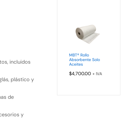
MBT® Rollo
Absorbente Solo
os, incluidos
Aceites
$
4,700.00
+ IVA
lás, plástico y
mas de
ccesorios y