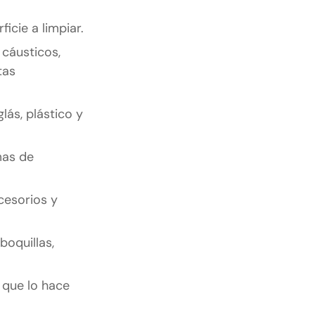
icie a limpiar.
 cáusticos,
tas
lás, plástico y
mas de
ccesorios y
boquillas,
 que lo hace