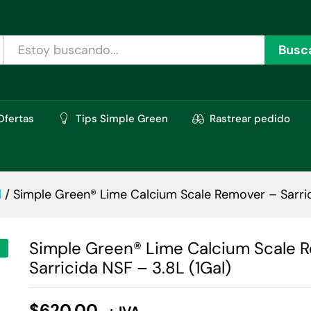
over – Sarricida NSF – 3.8L (1Gal)
oraciones (0)
Busc
Ofertas
Tips Simple Green
Rastrear pedido
l
/
Simple Green® Lime Calcium Scale Remover – Sarric
Simple Green® Lime Calcium Scale 
Sarricida NSF – 3.8L (1Gal)
$
620.00