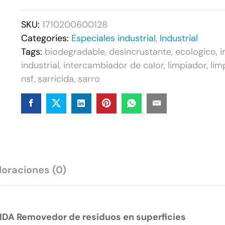
Scale
Remover
SKU:
1710200600128
–
Categories:
Especiales industrial
,
Industrial
Sarricida
Tags:
biodegradable
,
desincrustante
,
ecologico
,
i
NSF
industrial
,
intercambiador de calor
,
limpiador
,
lim
–
nsf
,
sarricida
,
sarro
3.8L
(1Gal)
quantity
loraciones (0)
DA Removedor de residuos en superficies