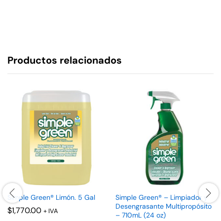
Productos relacionados
Simple Green® Limón. 5 Gal
Simple Green® – Limpiador y
Desengrasante Multipropósito
$
1,770.00
+ IVA
– 710mL (24 oz)