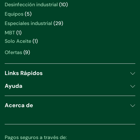
productos
10
Desinfección industrial
10
productos
5
Equipos
5
productos
29
Especiales industrial
29
productos
1
MBT
1
producto
1
Solo Aceite
1
producto
9
Ofertas
9
productos
Links Rápidos
Ayuda
Acerca de
Pagos seguros a través de: