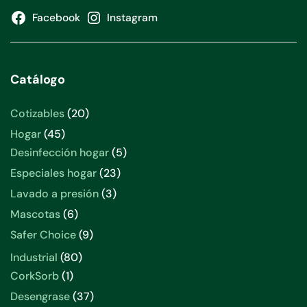
Facebook
Instagram
Catálogo
20
Cotizables
20
productos
45
Hogar
45
productos
5
Desinfección hogar
5
productos
23
Especiales hogar
23
productos
3
Lavado a presión
3
productos
6
Mascotas
6
productos
9
Safer Choice
9
productos
80
Industrial
80
productos
1
CorkSorb
1
producto
37
Desengrase
37