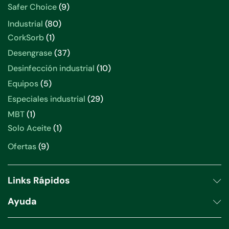
productos
9
Safer Choice
9
productos
80
Industrial
80
productos
1
CorkSorb
1
producto
37
Desengrase
37
productos
10
Desinfección industrial
10
productos
5
Equipos
5
productos
29
Especiales industrial
29
productos
1
MBT
1
producto
1
Solo Aceite
1
producto
9
Ofertas
9
productos
Links Rápidos
Ayuda