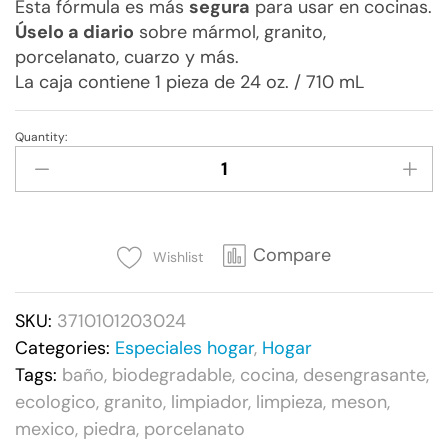
Esta fórmula es más
segura
para usar en cocinas.
Úselo a diario
sobre mármol, granito,
porcelanato, cuarzo y más.
La caja contiene 1 pieza de 24 oz. / 710 mL
Quantity:
Simple
Green®
Limpiador
de
Granito
Compare
Wishlist
y
Piedra.
SKU:
3710101203024
710
Categories:
Especiales hogar
,
Hogar
ml.
Tags:
baño
,
biodegradable
,
cocina
,
desengrasante
,
quantity
ecologico
,
granito
,
limpiador
,
limpieza
,
meson
,
mexico
,
piedra
,
porcelanato