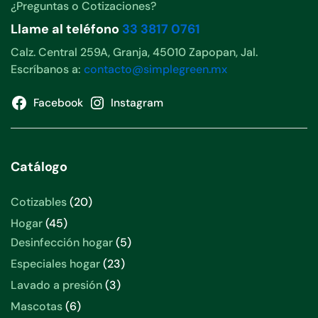
¿Preguntas o Cotizaciones?
Llame al teléfono
33 3817 0761
Calz. Central 259A, Granja, 45010 Zapopan, Jal.
Escríbanos a:
contacto@simplegreen.mx
Facebook
Instagram
Catálogo
20
Cotizables
20
productos
45
Hogar
45
productos
5
Desinfección hogar
5
productos
23
Especiales hogar
23
productos
3
Lavado a presión
3
productos
6
Mascotas
6