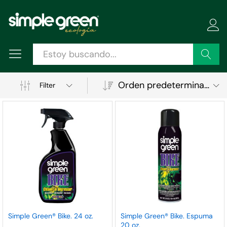
Buscar
Orden predeterminado
Filter
ecio
ecio
Simple Green® Bike. 24 oz.
Simple Green® Bike. Espuma
20 oz.