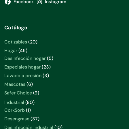
Facebook
Instagram
Catálogo
20
Cotizables
20
productos
45
Hogar
45
productos
5
Desinfección hogar
5
productos
23
Especiales hogar
23
productos
3
Lavado a presión
3
productos
6
Mascotas
6
productos
9
Safer Choice
9
productos
80
Industrial
80
productos
1
CorkSorb
1
producto
37
Desengrase
37
productos
10
Desinfección industrial
10