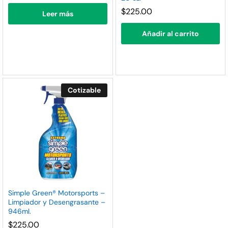
nimo
ximo
$
225.00
Leer más
Añadir al carrito
Cotizable
Simple Green® Motorsports –
Limpiador y Desengrasante –
946ml.
$
225.00