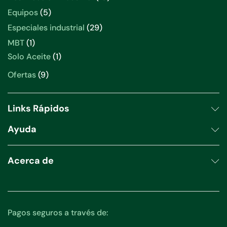
productos
5
Equipos
5
productos
29
Especiales industrial
29
productos
1
MBT
1
producto
1
Solo Aceite
1
producto
9
Ofertas
9
productos
Links Rápidos
Ayuda
Acerca de
Pagos seguros a través de: