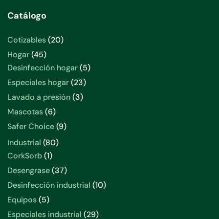
Catálogo
20
Cotizables
20
productos
45
Hogar
45
productos
5
Desinfección hogar
5
productos
23
Especiales hogar
23
productos
3
Lavado a presión
3
productos
6
Mascotas
6
productos
9
Safer Choice
9
productos
80
Industrial
80
productos
1
CorkSorb
1
producto
37
Desengrase
37
productos
10
Desinfección industrial
10
productos
5
Equipos
5
productos
29
Especiales industrial
29