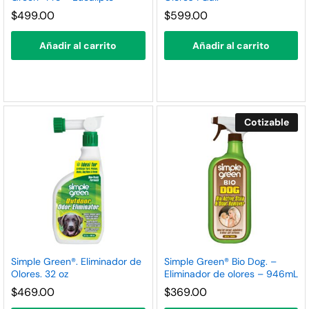
nimo
ximo
$
499.00
$
599.00
Añadir al carrito
Añadir al carrito
Cotizable
Simple Green®. Eliminador de
Simple Green® Bio Dog. –
Olores. 32 oz
Eliminador de olores – 946mL
$
469.00
$
369.00