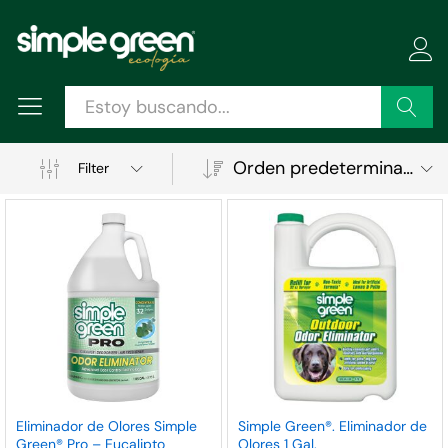
Buscar
Orden predeterminado
Filter
ecio
ecio
Eliminador de Olores Simple
Simple Green®. Eliminador de
Green® Pro – Eucalipto
Olores 1 Gal.