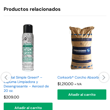
Productos relacionados
Crystal Simple Green® –
Corksorb® Corcho Absorbente
Espuma Limpiadora y
$
1,210.00
+ IVA
Desengrasante – Aerosol de
20 oz.
Añadir al carrito
$
209.00
Añadir al carrito