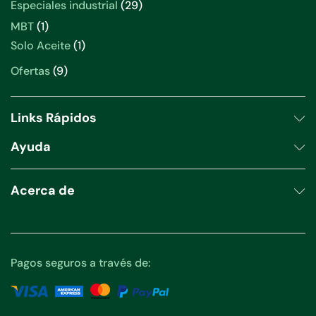
productos
29
Especiales industrial
29
productos
1
MBT
1
producto
1
Solo Aceite
1
producto
9
Ofertas
9
productos
Links Rápidos
Ayuda
Acerca de
Pagos seguros a través de: