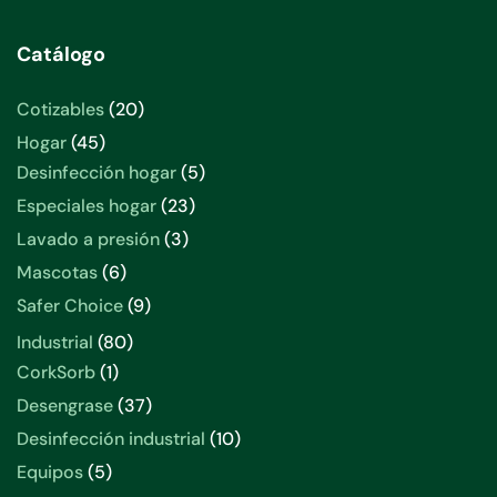
Catálogo
20
Cotizables
20
productos
45
Hogar
45
productos
5
Desinfección hogar
5
productos
23
Especiales hogar
23
productos
3
Lavado a presión
3
productos
6
Mascotas
6
productos
9
Safer Choice
9
productos
80
Industrial
80
productos
1
CorkSorb
1
producto
37
Desengrase
37
productos
10
Desinfección industrial
10
productos
5
Equipos
5