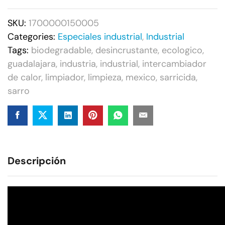
SKU:
1700000150005
Categories:
Especiales industrial
,
Industrial
Tags:
biodegradable
,
desincrustante
,
ecologico
,
guadalajara
,
industria
,
industrial
,
intercambiador
de calor
,
limpiador
,
limpieza
,
mexico
,
sarricida
,
sarro
Descripción