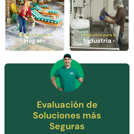
Productos para el
Productos para la
Hogar ›
Industria ›
Evaluación de
Soluciones más
Seguras​