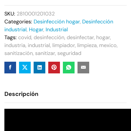
SKU:
2810001201032
Categories:
Desinfección hogar
,
Desinfección
industrial
,
Hogar
,
Industrial
Tags:
covid
,
desinfección
,
desinfectar
,
hogar
,
industria
,
industrial
,
limpiador
,
limpieza
,
mexico
,
sanitización
,
sanitizar
,
seguridad
Descripción