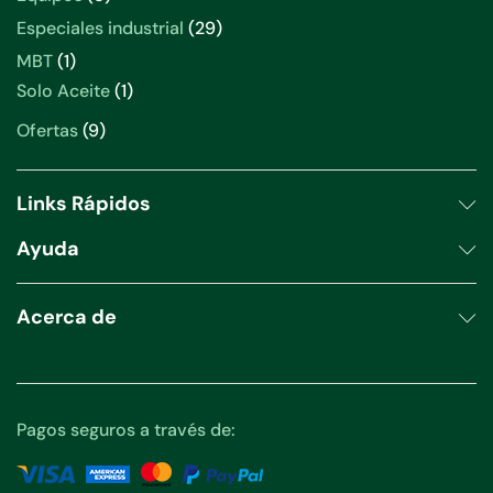
productos
29
Especiales industrial
29
productos
1
MBT
1
producto
1
Solo Aceite
1
producto
9
Ofertas
9
productos
Links Rápidos
Ayuda
Acerca de
Pagos seguros a través de: