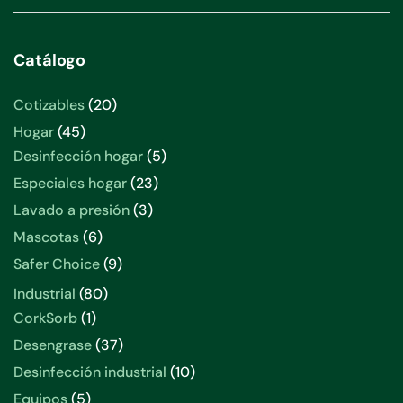
Catálogo
20
Cotizables
20
productos
45
Hogar
45
productos
5
Desinfección hogar
5
productos
23
Especiales hogar
23
productos
3
Lavado a presión
3
productos
6
Mascotas
6
productos
9
Safer Choice
9
productos
80
Industrial
80
productos
1
CorkSorb
1
producto
37
Desengrase
37
productos
10
Desinfección industrial
10
productos
5
Equipos
5