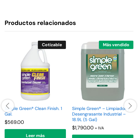
Productos relacionados
Cotizable
Más vendido
Simple Green® Clean Finish. 1
Simple Green® – Limpiador y
Gal.
Desengrasante Industrial –
18.9L (5 Gal)
$
569.00
$
1,790.00
+ IVA
Leer más