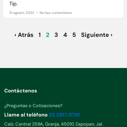
Tip.
31 agosto, 2023
No hay comentarios
‹ Atrás
1
2
3
4
5
Siguiente ›
Contáctenos
¿Preguntas o Cotizaciones?
Llame al teléfono
33 3817 0761
Calz. Central 259A, Granja, 45010 Zapopan, Jal.