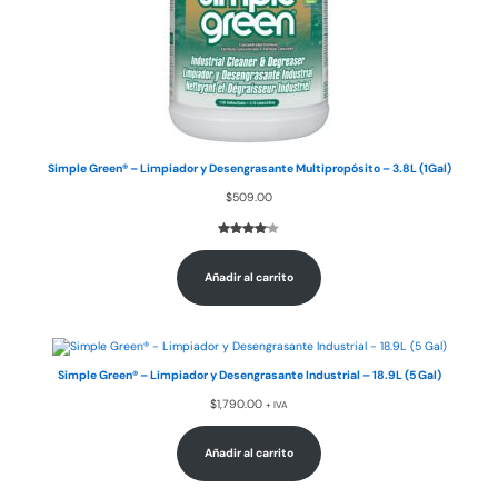
Simple Green® – Limpiador y Desengrasante Multipropósito – 3.8L (1Gal)
$
509.00
Valorado
1
con
4.00
Añadir al carrito
de 5 en
base a
valoración
de un
cliente
Simple Green® – Limpiador y Desengrasante Industrial – 18.9L (5 Gal)
$
1,790.00
+ IVA
Añadir al carrito