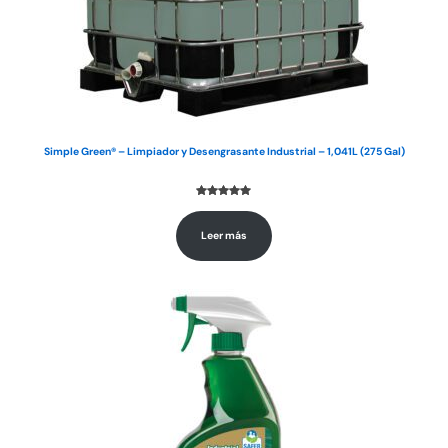
Simple Green® – Limpiador y Desengrasante Industrial – 1,041L (275 Gal)
Valorado con
1
5.00
de 5
Leer más
en base a
valoración de
un cliente