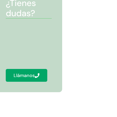
¿Tienes
dudas?
Estamos aquí para
hacer resolverlas y
juntos hacer de la
limpieza una tarea
más sencilla y
ecológica.
Llámanos