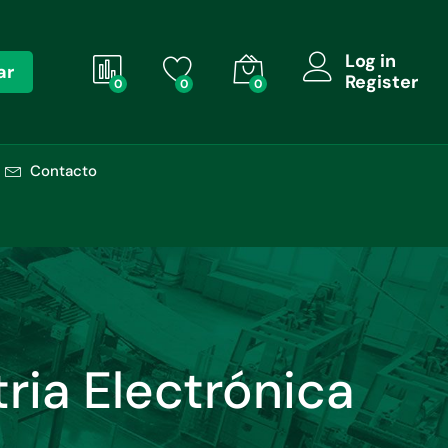
Log in
ar
Register
0
0
0
Contacto
tria Electrónica