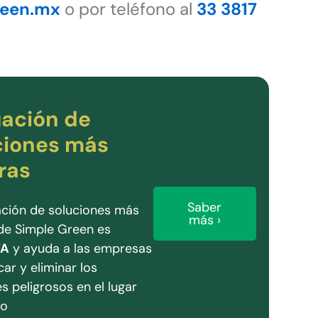
reen.mx
o por teléfono al
33 3817
uación de
ciones más
as​
Saber
ación de soluciones más
más ›
de Simple Green es
TA
y ayuda a las empresas
icar y eliminar los
s peligrosos en el lugar
jo