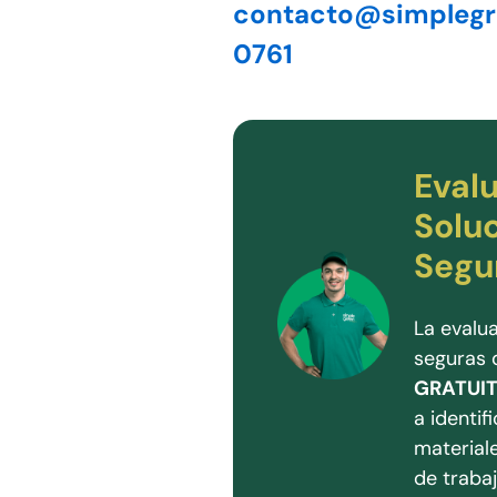
contacto@simpleg
0761
Eval
Solu
Segur
La evalu
seguras 
GRATUI
a identif
materiale
de traba