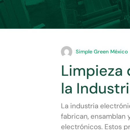
Simple Green México
Limpieza 
la Industr
La industria electrón
fabrican, ensamblan 
electrónicos. Estos p