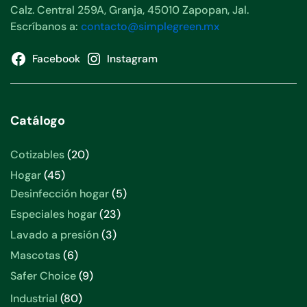
Calz. Central 259A, Granja, 45010 Zapopan, Jal.
Escríbanos a:
contacto@simplegreen.mx
Facebook
Instagram
Catálogo
20
Cotizables
20
productos
45
Hogar
45
productos
5
Desinfección hogar
5
productos
23
Especiales hogar
23
productos
3
Lavado a presión
3
productos
6
Mascotas
6
productos
9
Safer Choice
9
productos
80
Industrial
80