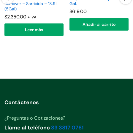
Remover – Sarricida – 18.9L
Gal.
(5Gal)
$
619.00
$
2,350.00
+ IVA
Añadir al carrito
Leer más
Contáctenos
¿Preguntas o Cotizaciones?
Llame al teléfono
33 3817 0761