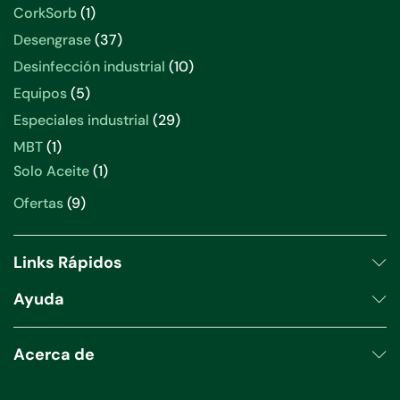
productos
1
CorkSorb
1
producto
37
Desengrase
37
productos
10
Desinfección industrial
10
productos
5
Equipos
5
productos
29
Especiales industrial
29
productos
1
MBT
1
producto
1
Solo Aceite
1
producto
9
Ofertas
9
productos
Links Rápidos
Ayuda
Acerca de