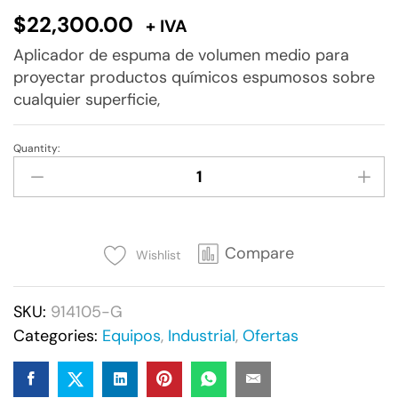
$
22,300.00
+ IVA
Aplicador de espuma de volumen medio para
proyectar productos químicos espumosos sobre
cualquier superficie,
Quantity:
Simple
Green
-
Ultimate
Foamer,
Compare
Wishlist
914105-
G
SKU:
914105-G
quantity
Categories:
Equipos
,
Industrial
,
Ofertas