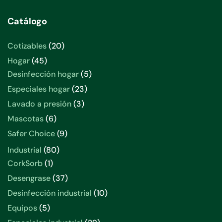
Catálogo
20
Cotizables
20
productos
45
Hogar
45
productos
5
Desinfección hogar
5
productos
23
Especiales hogar
23
productos
3
Lavado a presión
3
productos
6
Mascotas
6
productos
9
Safer Choice
9
productos
80
Industrial
80
productos
1
CorkSorb
1
producto
37
Desengrase
37
productos
10
Desinfección industrial
10
productos
5
Equipos
5
productos