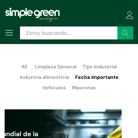
Buscar
All
Limpieza General
Tips Industrial
Industria alimenticia
Fecha importante
Vehículos
Mascotas