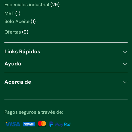
productos
29
Especiales industrial
29
productos
1
MBT
1
producto
1
Solo Aceite
1
producto
9
Ofertas
9
productos
Links Rápidos
Ayuda
Acerca de
Pagos seguros a través de: