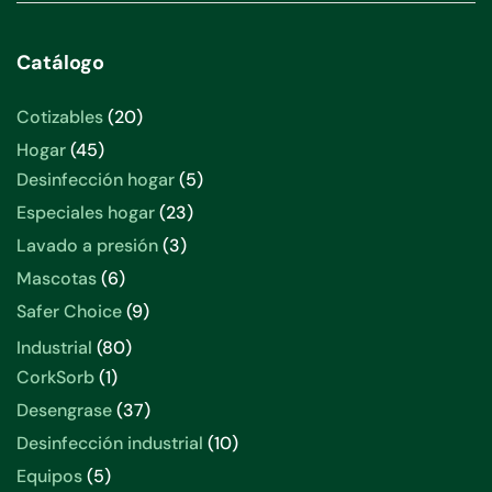
Catálogo
20
Cotizables
20
productos
45
Hogar
45
productos
5
Desinfección hogar
5
productos
23
Especiales hogar
23
productos
3
Lavado a presión
3
productos
6
Mascotas
6
productos
9
Safer Choice
9
productos
80
Industrial
80
productos
1
CorkSorb
1
producto
37
Desengrase
37
productos
10
Desinfección industrial
10
productos
5
Equipos
5