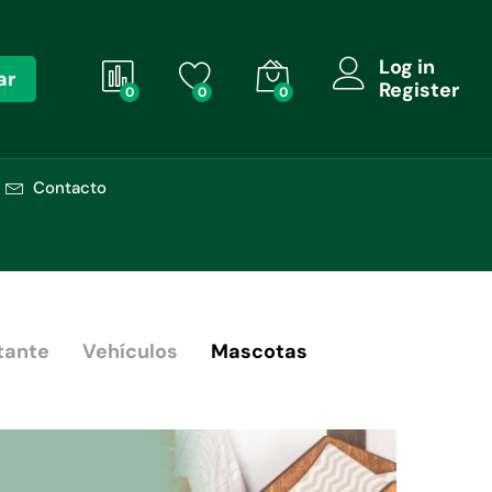
Log in
ar
Register
0
0
0
Contacto
tante
Vehículos
Mascotas