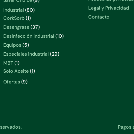
Safer Choice
9
productos
Legal y Privacidad
80
Industrial
80
productos
Contacto
1
CorkSorb
1
producto
37
Desengrase
37
productos
10
Desinfección industrial
10
productos
5
Equipos
5
productos
29
Especiales industrial
29
productos
1
MBT
1
producto
1
Solo Aceite
1
producto
9
Ofertas
9
productos
servados.
Pagos s