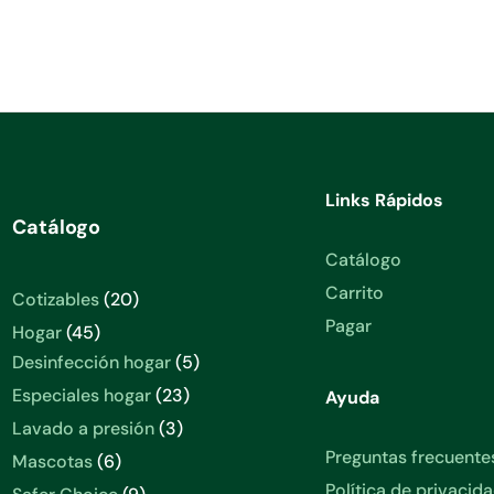
Links Rápidos
Catálogo
Catálogo
Carrito
20
Cotizables
20
productos
Pagar
45
Hogar
45
productos
5
Desinfección hogar
5
productos
23
Especiales hogar
23
Ayuda
productos
3
Lavado a presión
3
productos
Preguntas frecuente
6
Mascotas
6
productos
Política de privacid
9