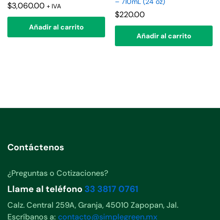
– 710mL (24 oz)
$
3,060.00
+ IVA
$
220.00
Añadir al carrito
Añadir al carrito
Contáctenos
¿Preguntas o Cotizaciones?
Llame al teléfono
33 3817 0761
Calz. Central 259A, Granja, 45010 Zapopan, Jal.
Escríbanos a:
contacto@simplegreen.mx