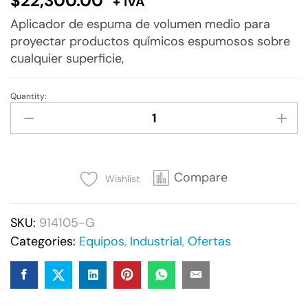
$
22,300.00
+ IVA
Aplicador de espuma de volumen medio para
proyectar productos químicos espumosos sobre
cualquier superficie,
Quantity:
Simple
Green
-
Ultimate
Foamer,
Compare
Wishlist
914105-
G
SKU:
914105-G
quantity
Categories:
Equipos
,
Industrial
,
Ofertas