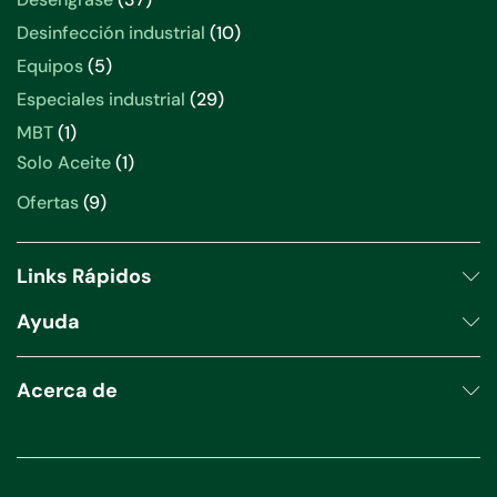
productos
10
Desinfección industrial
10
productos
5
Equipos
5
productos
29
Especiales industrial
29
productos
1
MBT
1
producto
1
Solo Aceite
1
producto
9
Ofertas
9
productos
Links Rápidos
Ayuda
Acerca de