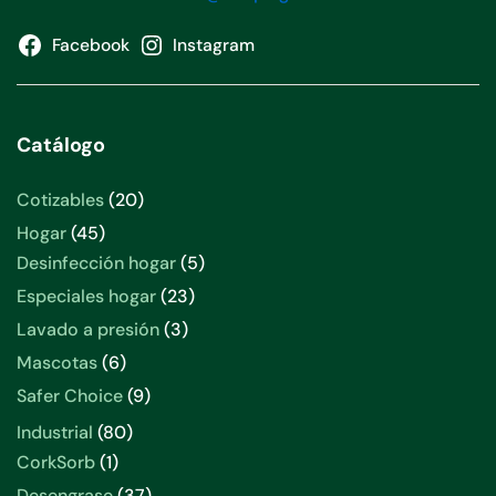
Facebook
Instagram
Catálogo
20
Cotizables
20
productos
45
Hogar
45
productos
5
Desinfección hogar
5
productos
23
Especiales hogar
23
productos
3
Lavado a presión
3
productos
6
Mascotas
6
productos
9
Safer Choice
9
productos
80
Industrial
80
productos
1
CorkSorb
1
producto
37
Desengrase
37