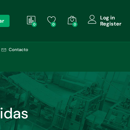
Log in
ar
Register
0
0
0
Contacto
idas