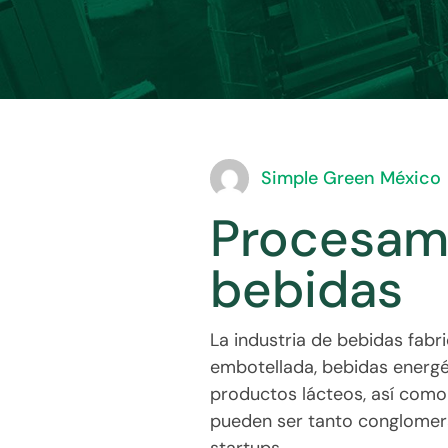
Simple Green México
Procesam
bebidas
La industria de bebidas fabr
embotellada, bebidas energét
productos lácteos, así como 
pueden ser tanto conglomer
startups.