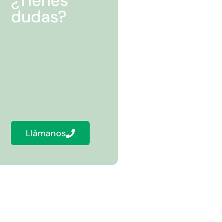
¿Tienes
dudas?
Estamos aquí para
hacer resolverlas y
juntos hacer de la
limpieza una tarea
más sencilla y
ecológica.
Llámanos