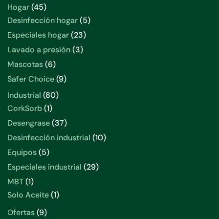
productos
45
Hogar
45
productos
5
Desinfección hogar
5
productos
23
Especiales hogar
23
productos
3
Lavado a presión
3
productos
6
Mascotas
6
productos
9
Safer Choice
9
productos
80
Industrial
80
productos
1
CorkSorb
1
producto
37
Desengrase
37
productos
10
Desinfección industrial
10
productos
5
Equipos
5
productos
29
Especiales industrial
29
productos
1
MBT
1
producto
1
Solo Aceite
1
producto
9
Ofertas
9